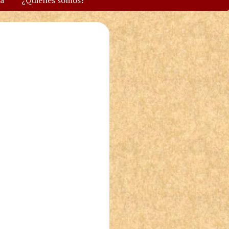
va
¿Quiénes somos?