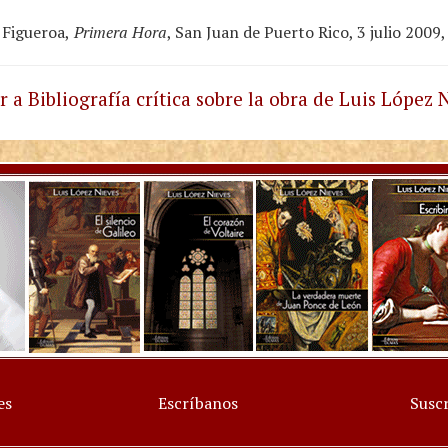
 Figueroa,
Primera Hora
, San Juan de Puerto Rico, 3 julio 200
r a Bibliografía crítica sobre la obra de Luis López 
es
Escríbanos
Suscr