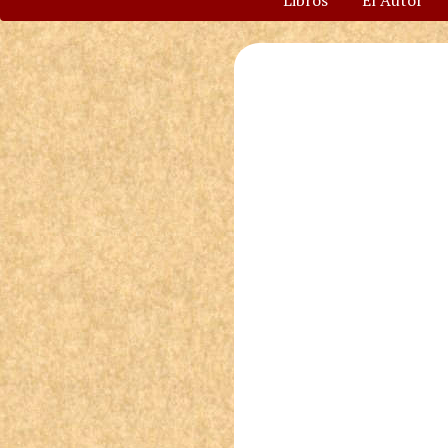
Libros
El Autor