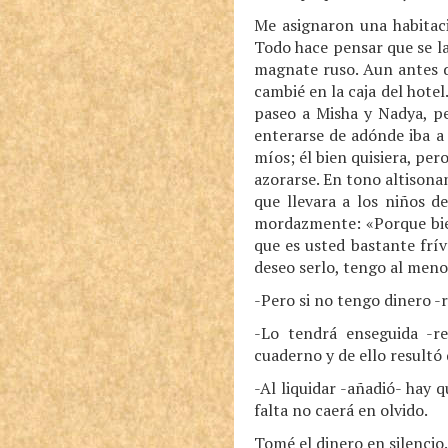
Me asignaron una habitaci
Todo hace pensar que se la
magnate ruso. Aun antes d
cambié en la caja del hote
paseo a Misha y Nadya, pe
enterarse de adónde iba a
míos; él bien quisiera, pe
azorarse. En tono altison
que llevara a los niños d
mordazmente: «Porque bien 
que es usted bastante frív
deseo serlo, tengo al meno
-Pero si no tengo dinero -
-Lo tendrá enseguida -re
cuaderno y de ello resultó
-Al liquidar -añadió- hay 
falta no caerá en olvido.
Tomé el dinero en silencio.