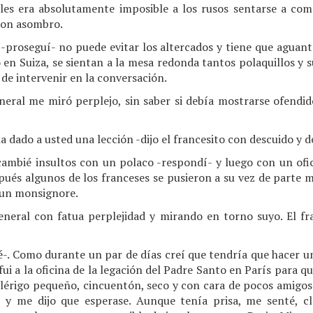
o les era absolutamente imposible a los rusos sentarse a c
 con asombro.
-proseguí- no puede evitar los altercados y tiene que aguant
so en Suiza, se sientan a la mesa redonda tantos polaquillos y 
de intervenir en la conversación.
eneral me miró perplejo, sin saber si debía mostrarse ofendi
ha dado a usted una lección -dijo el francesito con descuido y 
cambié insultos con un polaco -respondí- y luego con un ofic
spués algunos de los franceses se pusieron a su vez de parte 
e un monsignore.
eneral con fatua perplejidad y mirando en torno suyo. El f
-. Como durante un par de días creí que tendría que hacer un
ui a la oficina de la legación del Padre Santo en París para qu
clérigo pequeño, cincuentón, seco y con cara de pocos amigo
 y me dijo que esperase. Aunque tenía prisa, me senté, cl