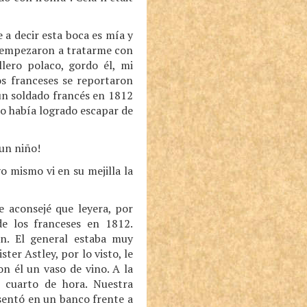
 a decir esta boca es mía y
ís empezaron a tratarme con
lero polaco, gordo él, mi
os franceses se reportaron
 un soldado francés en 1812
no había logrado escapar de
 un niño!
o mismo vi en su mejilla la
e aconsejé que leyera, por
de los franceses en 1812.
n. El general estaba muy
er Astley, por lo visto, le
n él un vaso de vino. A la
 cuarto de hora. Nuestra
 sentó en un banco frente a