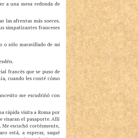
omer a una mesa redonda de
ar las afrentas más soeces.
sus simpatizantes franceses
do o sólo maravillado de mi
desdén.
ial francés que se puso de
mía, cuando les conté cómo
rancesito me escudriñó con
a rápida visita a Roma por
e visaran el pasaporte. Allí
s. Me escuchó cortésmente,
aro está, a esperar, saqué