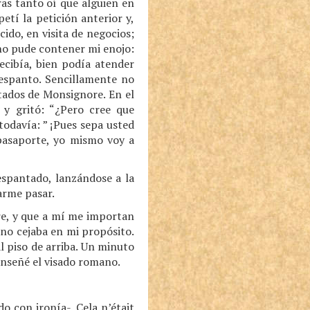
ras tanto oí que alguien en
petí la petición anterior y,
ido, en visita de negocios;
 no pude contener mi enojo:
ecibía, bien podía atender
 espanto. Sencillamente no
tados de Monsignore. En el
 y gritó: “¿Pero cree que
todavía: ” ¡Pues sepa usted
pasaporte, yo mismo voy a
espantado, lanzándose a la
arme pasar.
are, y que a mí me importan
 no cejaba en mi propósito.
al piso de arriba. Un minuto
enseñé el visado romano.
o con ironía-. Cela n’était