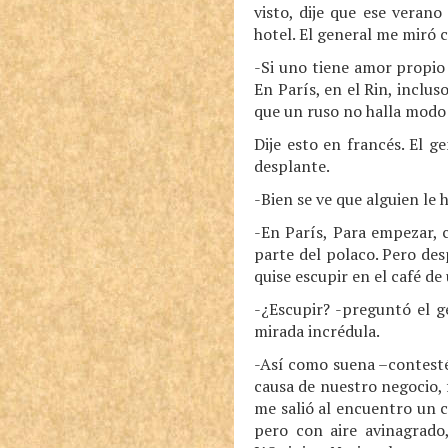
visto, dije que ese veran
hotel. El general me miró
-Si uno tiene amor propio 
En París, en el Rin, inclu
que un ruso no halla modo 
Dije esto en francés. El g
desplante.
-Bien se ve que alguien le 
-En París, Para empezar, 
parte del polaco. Pero de
quise escupir en el café d
-¿Escupir? -preguntó el g
mirada incrédula.
-Así como suena –contesté
causa de nuestro negocio, f
me salió al encuentro un 
pero con aire avinagrado,