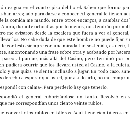
ón exigua en el cuarto piso del hotel. Saben que formo part
s han arreglado para darse a conocer. Al general le tienen a
e la comida me mandó, entre otros encargos, a cambiar dos bi
l. Ahora, durante ocho días por lo menos, nos tendrán por mill
ro me avisaron desde la escalera que fuera a ver al general,
 llevarlos. No cabe duda de que este hombre no puede fijar su
ro le contesto siempre con una mirada tan sostenida, es decir, 
ante, amontonando una frase sobre otra y acabando por hacerse
e paseo al parque, más allá del Casino, pero terminó por pe
pudiera ocurrir que los llevara usted al Casino, a la ruleta
olo y que quizá se sienta inclinado a jugar. En todo caso, a
s derecho a esperar que usted, por así decirlo, no me compro
respondí con calma-. Para perderlo hay que tenerlo.
spondió el general ruborizándose un tanto. Revolvió en s
 que me correspondían unos ciento veinte rublos.
que convertir los rublos en táleros. Aquí tiene cien táleros 