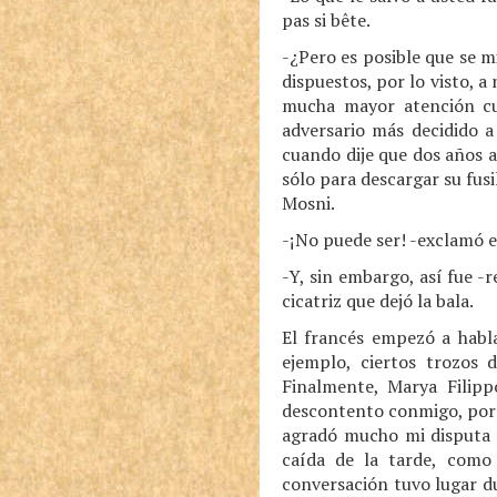
pas si bête.
-¿Pero es posible que se m
dispuestos, por lo visto, 
mucha mayor atención cua
adversario más decidido a
cuando dije que dos años a
sólo para descargar su fus
Mosni.
-¡No puede ser! -exclamó e
-Y, sin embargo, así fue -
cicatriz que dejó la bala.
El francés empezó a habla
ejemplo, ciertos trozos 
Finalmente, Marya Filip
descontento conmigo, porqu
agradó mucho mi disputa c
caída de la tarde, como
conversación tuvo lugar du