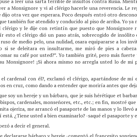
use a leer una sarta terrible de insultos contra Rusia. Mient
ver a Monsignore y vi al clérigo hacerle una reverencia. Le re
 dijo otra vez que esperara. Poco después entró otro desconoc
, que también fue atendido y conducido al piso de arriba. Yo ya
 clérigo y le dije con retintín que puesto que Monsignore r
ír esto el clérigo dió un paso atrás, sobrecogido de insólito
uso de medio pelo, una nulidad, osara equipararse a los invi
 si se deleitara en insultarme, me miró de pies a cabeza
omar su café por usted?”. Yo también grité, pero más fuerte 
 su Monsignore! ¡Si ahora mismo no arregla usted lo de mi 
el cardenal con él?, exclamó el clérigo, apartándose de mí 
zos en cruz, como dando a entender que moriría antes que dej
ue soy un hereje y un bárbaro, que je suis hérétique et barb
ispos, cardenales, monseñores, etc., etc.; en fin, mostré que
nita ojeriza, me arrancó el pasaporte de las manos y lo llevó 
í está. ¿Tiene usted a bien examinarlo? -saqué el pasaporte y 
zó a decir el general.
ue declararse bárbaro y hereje -comentó el francesito sonriend