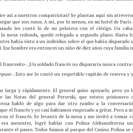
ire así a nuestros compatriotas? Se plantan aquí sin atreverse
a negar que son rusos. A mí, por lo menos, en mi hotel de Par
ndo les conté lo de mi pelotera con el clérigo. Un cabal
 la mesa redonda, quedó relegado a segundo plano. Hasta l
ntes había visto a un individuo sobre el que había disparado
il. Ese hombre era entonces un niño de diez años cuya familia 
l francesito-. ¡Un soldado francés no dispararía nunca contra
repuse-. Esto me lo contó un respetable capitán de reserva y y
r larga y rápidamente. El general quiso apoyarle, pero yo l
de las Notas del general Perovski, que estuvo prisionero 
povna habló de algo para dar otro rumbo a la conversació
e el francés y yo casi habíamos empezado a gritar. Pero a mist
on el francés. Se levantó de la mesa y me invitó a tomar co
 era menester, logré hablar con Polina Aleksandrovna un
rante el paseo. Todos fuimos al parque del Casino. Polina se