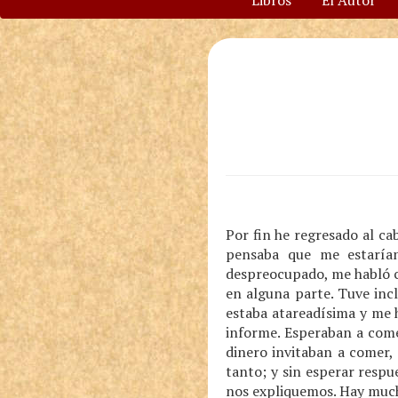
Libros
El Autor
Por fin he regresado al ca
pensaba que me estaría
despreocupado, me habló c
en alguna parte. Tuve inc
estaba atareadísima y me 
informe. Esperaban a come
dinero invitaban a comer,
tanto; y sin esperar respu
nos expliquemos. Hay muc