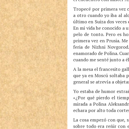
Tropecé por primera vez c
a otro cuando yo iba al a
último en Suiza dos veces
En mi vida he conocido a u
pelo de tonto. Pero es h
primera vez en Prusia. Me 
feria de Nizhni Novgorod
enamorado de Polina. Cuand
cuando me senté junto a él
A la mesa el francesito ga
que ya en Moscú soltaba p
general se atrevía a objet
Yo estaba de humor extrañ
«¿Por qué pierdo el tiem
mirada a Polina Aleksandr
echara por alto toda corte
La cosa empezó con que, s
sobre todo era reñir con e