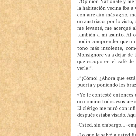
L’Opinion Nationale y me p
la habitación vecina iba a 
con aire aún más agrio, me
un austriaco, por lo visto
me levanté, me acerqué al
también a mi asunto. Al o
podía comprender que un r
tono más insolente, como
Monsignore va a dejar de t
que escupo en el café de
verle!”.
»”¡Cómo! ¿Ahora que está 
puerta y poniendo los bra
»Yo le contesté entonces q
un comino todos esos arzob
El clérigo me miró con infi
después estaba visado. Aqu
-Usted, sin embargo… -empe
-Lo que le salvó a usted f