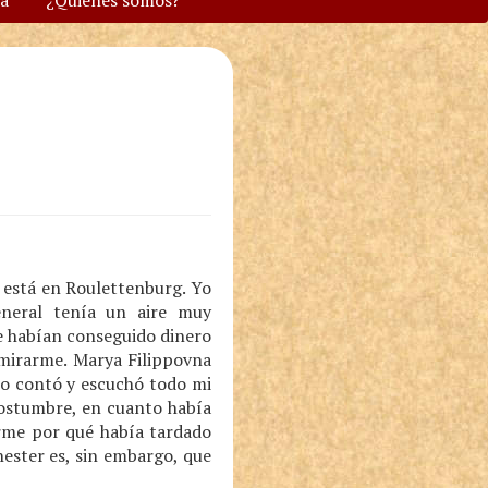
va
¿Quiénes somos?
e está en Roulettenburg. Yo
neral tenía un aire muy
e habían conseguido dinero
 mirarme. Marya Filippovna
lo contó y escuchó todo mi
costumbre, en cuanto había
erme por qué había tardado
nester es, sin embargo, que