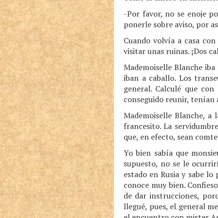
-Por favor, no se enoje po
ponerle sobre aviso, por a
Cuando volvía a casa con 
visitar unas ruinas. ¡Dos c
Mademoiselle Blanche iba e
iban a caballo. Los trans
general. Calculé que con 
conseguido reunir, tenían
Mademoiselle Blanche, a 
francesito. La servidumbr
que, en efecto, sean comte
Yo bien sabía que monsie
supuesto, no se le ocurri
estado en Rusia y sabe lo 
conoce muy bien. Confieso 
de dar instrucciones, po
llegué, pues, el general 
el encuentro con mister As