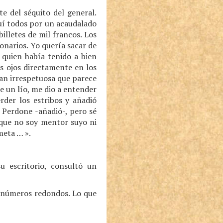
e del séquito del general.
quí todos por un acaudalado
lletes de mil francos. Los
onarios. Yo quería sacar de
 quien había tenido a bien
s ojos directamente en los
tan irrespetuosa que parece
 un lío, me dio a entender
rder los estribos y añadió
. Perdone -añadió-, pero sé
unque no soy mentor suyo ni
meta … ».
u escritorio, consultó un
en números redondos. Lo que