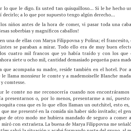
r lo que le digo. Es usted tan quisquilloso… Si le he hecho 
sí decirlo; a lo que por supuesto tengo algún derecho…
los niños antes de la hora de comer, vi pasar toda una caba
alesas soberbias y magníficos caballos!
n una de ellas con Marya Filippovna y Polina; el francesito, 
eúntes se paraban a mirar. Todo ello era de muy buen efect
los cuatro mil francos que yo había traído y con los que e
 ahora siete u ocho mil, cantidad demasiado pequeña para mad
la que acompaña su madre, reside también en el hotel. Por 
e le llama monsieur le comte y a mademoiselle Blanche mada
 y comtesse.
ur le comte no me reconocería cuando nos encontráramos a
ría presentarnos o, por lo menos, presentarme a mí, puest
poquita cosa que es lo que ellos llaman un outchitel, esto es
que me presenté en la comida sin haber sido invitado; el gener
rque de otro modo me hubiera mandado de seguro a comer 
me miró con extrañeza. La buena de Marya Filippovna me señaló
tley salvó la situación y acabé formando parte del grupo, al 