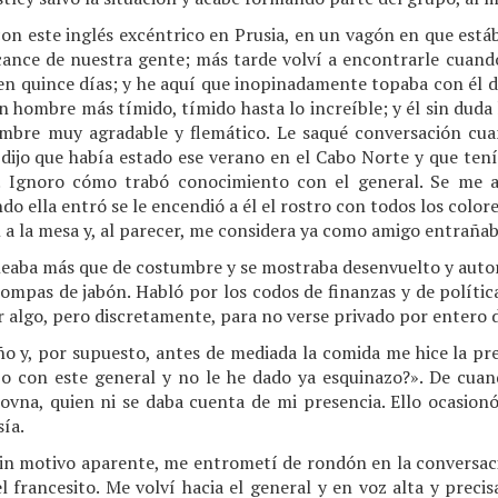
on este inglés excéntrico en Prusia, en un vagón en que est
lcance de nuestra gente; más tarde volví a encontrarle cuando
 en quince días; y he aquí que inopinadamente topaba con él 
n hombre más tímido, tímido hasta lo increíble; y él sin duda
ombre muy agradable y flemático. Le saqué conversación c
dijo que había estado ese verano en el Cabo Norte y que tenía
. Ignoro cómo trabó conocimiento con el general. Se me 
o ella entró se le encendió a él el rostro con todos los colore
 a la mesa y, al parecer, me considera ya como amigo entrañab
lleaba más que de costumbre y se mostraba desenvuelto y auto
ompas de jabón. Habló por los codos de finanzas y de política
ar algo, pero discretamente, para no verse privado por entero 
o y, por supuesto, antes de mediada la comida me hice la pr
po con este general y no le he dado ya esquinazo?». De cua
ovna, quien ni se daba cuenta de mi presencia. Ello ocasion
sía.
in motivo aparente, me entrometí de rondón en la conversaci
l francesito. Me volví hacia el general y en voz alta y preci