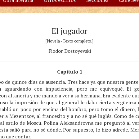
Obra literaria
Otros escritos
Secciones
Calle Se
El jugador
[Novela - Texto completo.]
Fiodor Dostoyevski
Capítulo 1
bo de quince días de ausencia. Tres hace ya que nuestra gent
n aguardando con impaciencia, pero me equivoqué. El ge
on altanería y me mandó a ver a su hermana. Era evidente qu
luso la impresión de que al general le daba cierta vergüenza
habló un poco por encima del hombro, pero tomó el dinero, 
r a Mezentzov, al francesito y a no sé qué inglés. Como de 
 al estilo de Moscú. Polina Aleksandrovna me preguntó al v
esta salió para no sé dónde. Por supuesto, lo hizo adrede. Me
ho que contar.