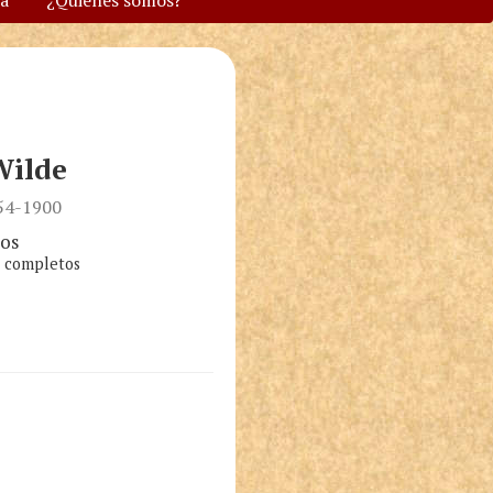
va
¿Quiénes somos?
Wilde
854-1900
os
s completos