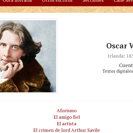
Obra literaria
Otros escritos
Secciones
Calle Se
Oscar 
Irlanda: 1
Cuent
Textos digitale
Aforismo
El amigo fiel
El artista
El crimen de lord Arthur Savile