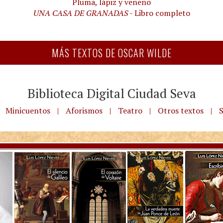
Pluma, lápiz y veneno
UNA CASA DE GRANADAS
- Libro completo
MÁS TEXTOS DE OSCAR WILDE
Biblioteca Digital Ciudad Seva
Minicuentos
|
Aforismos
|
Teatro
|
Otros textos
|
S