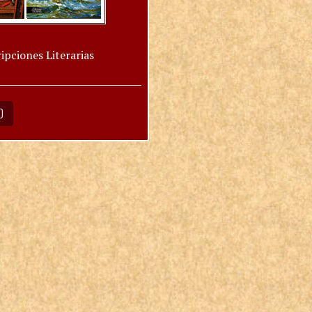
ipciones Literarias
O