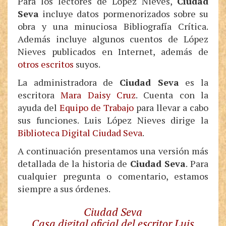
Para los lectores de López Nieves,
Ciudad
Seva
incluye datos pormenorizados sobre su
obra y una minuciosa Bibliografía Crítica.
Además incluye algunos cuentos de López
Nieves publicados en Internet, además de
otros escritos
suyos.
La administradora de
Ciudad Seva
es la
escritora
Mara Daisy Cruz
. Cuenta con la
ayuda del
Equipo de Trabajo
para
lleva
r
a cabo
sus funciones.
Luis
López Nieves dirige la
Biblioteca Digital Ciudad Seva
.
A continuación presentamos una versión más
detallada de la historia de
Ciudad Seva
. Para
cualquier pregunta o comentario, estamos
siempre a sus órdenes.
Ciudad Seva
Casa digital oficial del escritor Luis