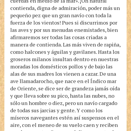
cuerdas en medio de la mar». ¡Oh natural
contienda, digna de admiración, poder más un
pequeño pez que un gran navío con toda la
fuerza de los vientos! Pues si discurrimos por
las aves y por sus menudas enemistades, bien
afirmaremos ser todas las cosas criadas a
manera de contienda. Las más viven de rapiña,
como halcones y águilas y gavilanes. Hasta los
groseros milanos insultan dentro en nuestras
moradas los domésticos pollos y de bajo las
alas de sus madres los vienen a cazar. De una
ave llamadarocho, que nace en el Índico mar
de Oriente, se dice ser de grandeza jamás oída
y que lleva sobre su pico, hasta las nubes, no
sólo un hombre o diez, pero un navío cargado
de todas sus jarcias y gente. Y como los
míseros navegantes estén así suspensos en el
aire, con el meneo de su vuelo caen y reciben