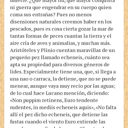
muerte. ¿Qué mayor lid, qué mayor conquista
ni guerra que engendrar en su cuerpo quien
coma sus entrañas? Pues no menos
disensiones naturales creemos haber en los
pescados, pues es cosa cierta gozar la mar de
tantas formas de peces cuantas la tierra y el
aire cría de aves y animalias, y muchas más.
Aristóteles y Plinio cuentan maravillas de un
pequeño pez llamado echeneis, cuánto sea
apta su propiedad para diversos géneros de
lides. Especialmente tiene una, que, si llega a
una nao o carraca, la detiene, que no se puede
menear, aunque vaya muy recio por las aguas;
de lo cual hace Lucano mención, diciendo:
«Non puppim retinens, Euro tendente
rudentes, in mediis echeneis aquis», «No falta
allí el pez dicho echeneis, que detiene las
fustas cuando el viento Euro extiende las