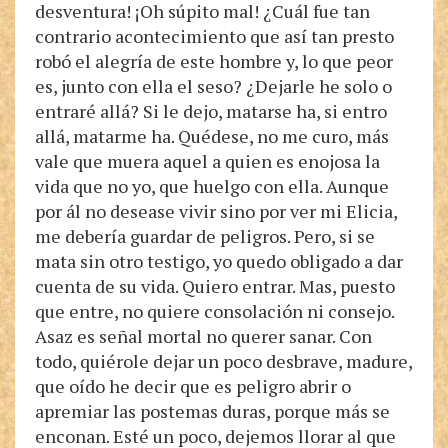
desventura! ¡Oh súpito mal! ¿Cuál fue tan
contrario acontecimiento que así tan presto
robó el alegría de este hombre y, lo que peor
es, junto con ella el seso? ¿Dejarle he solo o
entraré allá? Si le dejo, matarse ha, si entro
allá, matarme ha. Quédese, no me curo, más
vale que muera aquel a quien es enojosa la
vida que no yo, que huelgo con ella. Aunque
por ál no desease vivir sino por ver mi Elicia,
me debería guardar de peligros. Pero, si se
mata sin otro testigo, yo quedo obligado a dar
cuenta de su vida. Quiero entrar. Mas, puesto
que entre, no quiere consolación ni consejo.
Asaz es señal mortal no querer sanar. Con
todo, quiérole dejar un poco desbrave, madure,
que oído he decir que es peligro abrir o
apremiar las postemas duras, porque más se
enconan. Esté un poco, dejemos llorar al que