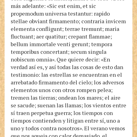
más adelante: «Sic est enim, et sic
propemodum universa testantur: rapido
stellae obviant firmamento; contraria invicem
elementa confligunt; terrae tremunt; maria
fluctuant; aer quatitur; crepant flammae;
bellum immortale venti gerunt; tempora
temporibus concertant; secum singula
nobiscum omnia». Que quiere decir: «En
verdad así es, y así todas las cosas de esto dan
testimonio: las estrellas se encuentran en el
arrebatado firmamento del cielo; los adversos
elementos unos con otros rompen pelea;
tremen las tierras; ondean los mares; el aire
se sacude; suenan las llamas; los vientos entre
sí traen perpetua guerra; los tiempos con
tiempos contienden y litigan entre sí, uno a
uno y todos contra nosotros». El verano vemos
que nos aqueja con calor demasiado, el