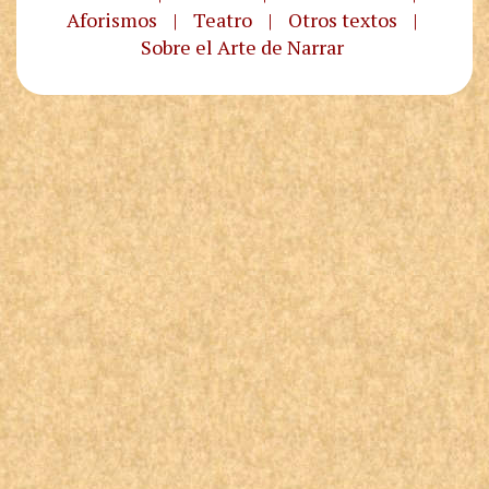
Aforismos
|
Teatro
|
Otros textos
|
Sobre el Arte de Narrar