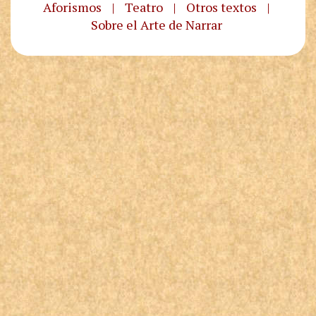
Aforismos
|
Teatro
|
Otros textos
|
Sobre el Arte de Narrar