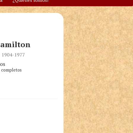
va
¿Quiénes somos?
amilton
: 1904-1977
os
s completos