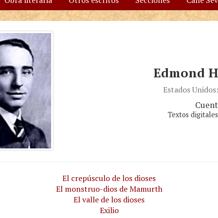
Obra literaria
Otros escritos
Secciones
Calle Se
Edmond H
Estados Unidos
Cuent
Textos digitale
El crepúsculo de los dioses
El monstruo-dios de Mamurth
El valle de los dioses
Exilio