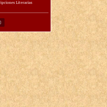
ipciones Literarias
O