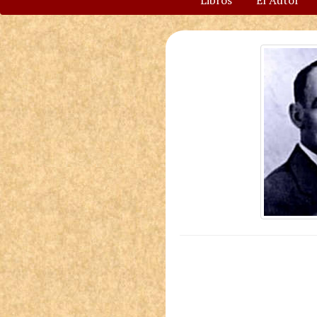
Libros
El Autor