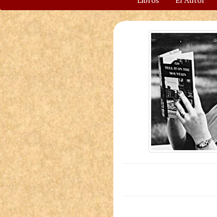
Libros
El Autor