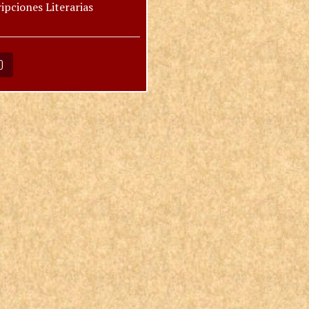
ipciones Literarias
O