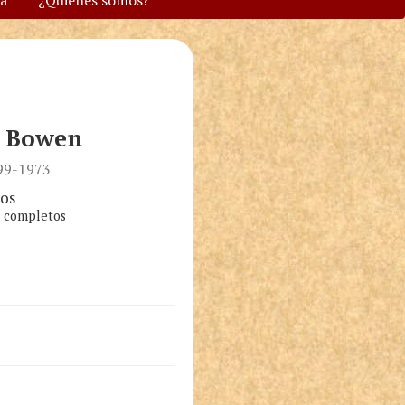
va
¿Quiénes somos?
h Bowen
899-1973
os
s completos