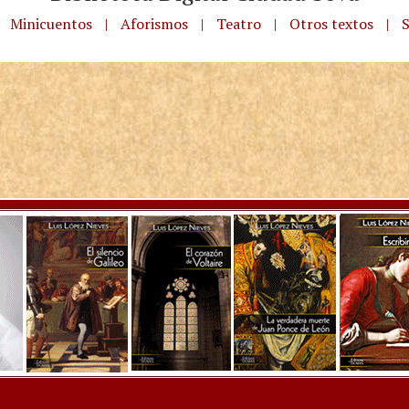
Minicuentos
|
Aforismos
|
Teatro
|
Otros textos
|
S