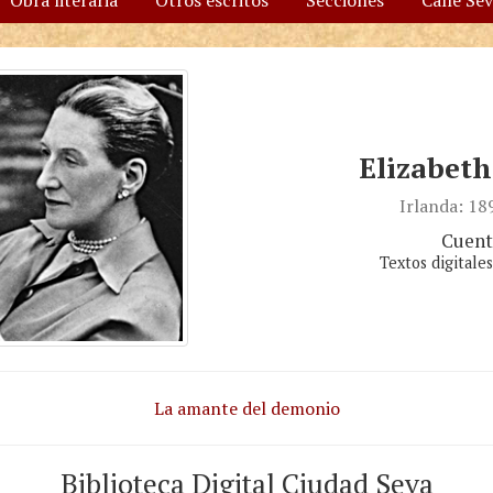
Obra literaria
Otros escritos
Secciones
Calle Se
Elizabet
Irlanda: 1
Cuent
Textos digitale
La amante del demonio
Biblioteca Digital Ciudad Seva