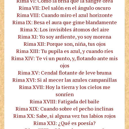
Rima VI: Como la brisa que la sangre orea
Rima VII: Del salón en el ángulo oscuro
Rima VIII: Cuando miro el azul horizonte
Rima IX: Besa el aura que gime blandamente
Rima X: Los invisibles átomos del aire
Rima XI: Yo soy ardiente, yo soy morena
Rima XII: Porque son, niña, tus ojos
Rima XIII: Tu pupila es azul, y cuando ríes
Rima XIV: Te vi un punto, y, flotando ante mis
ojos
Rima XV: Cendal flotante de leve bruma
Rima XVI: Si al mecer las azules campanillas
Rima XVII: Hoy la tierra y los cielos me
sonríen
Rima XVIII: Fatigada del baile
Rima XIX: Cuando sobre el pecho inclinas
Rima XX: Sabe, si alguna vez tus labios rojos
Rima XXI: ¿Qué es poesía?