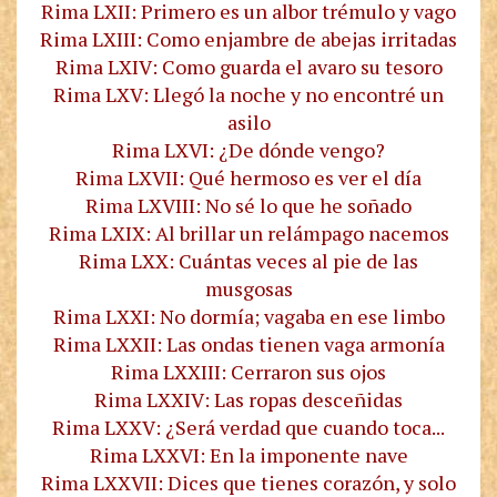
Rima LXII: Primero es un albor trémulo y vago
Rima LXIII: Como enjambre de abejas irritadas
Rima LXIV: Como guarda el avaro su tesoro
Rima LXV: Llegó la noche y no encontré un
asilo
Rima LXVI: ¿De dónde vengo?
Rima LXVII: Qué hermoso es ver el día
Rima LXVIII: No sé lo que he soñado
Rima LXIX: Al brillar un relámpago nacemos
Rima LXX: Cuántas veces al pie de las
musgosas
Rima LXXI: No dormía; vagaba en ese limbo
Rima LXXII: Las ondas tienen vaga armonía
Rima LXXIII: Cerraron sus ojos
Rima LXXIV: Las ropas desceñidas
Rima LXXV: ¿Será verdad que cuando toca...
Rima LXXVI: En la imponente nave
Rima LXXVII: Dices que tienes corazón, y solo