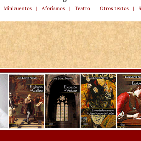
Minicuentos
|
Aforismos
|
Teatro
|
Otros textos
|
S