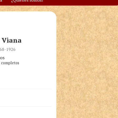
va
¿Quiénes somos?
e Viana
868-1926
os
s completos