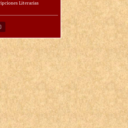
ipciones Literarias
O