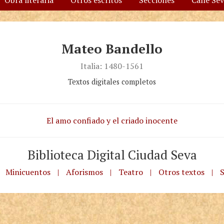
Obra literaria
Otros escritos
Secciones
Calle Se
Mateo Bandello
Italia: 1480-1561
Textos digitales completos
El amo confiado y el criado inocente
Biblioteca Digital Ciudad Seva
Minicuentos
|
Aforismos
|
Teatro
|
Otros textos
|
S