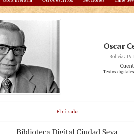
Obra literaria
Otros escritos
Secciones
Calle Se
Oscar C
Bolivia: 1
Cuent
Textos digitale
El círculo
Biblioteca Digital Ciudad Seva