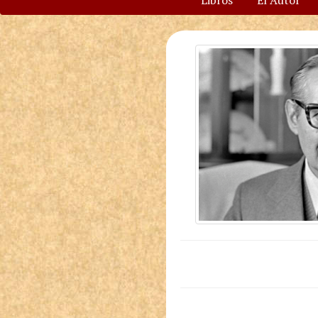
Libros
El Autor