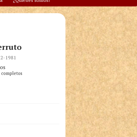
va
¿Quiénes somos?
erruto
912-1981
os
s completos