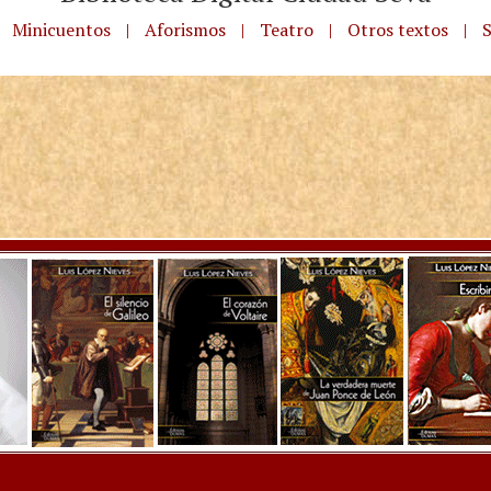
Minicuentos
|
Aforismos
|
Teatro
|
Otros textos
|
S