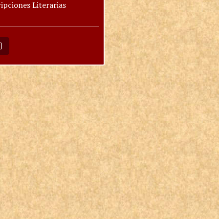
ipciones Literarias
O