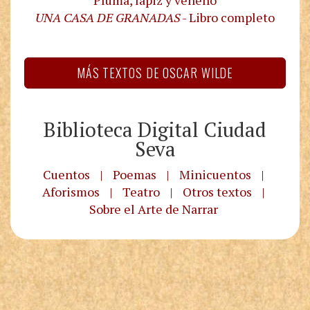
Pluma, lápiz y veneno
UNA CASA DE GRANADAS
- Libro completo
MÁS TEXTOS DE OSCAR WILDE
Biblioteca Digital Ciudad
Seva
Cuentos
|
Poemas
|
Minicuentos
|
Aforismos
|
Teatro
|
Otros textos
|
Sobre el Arte de Narrar