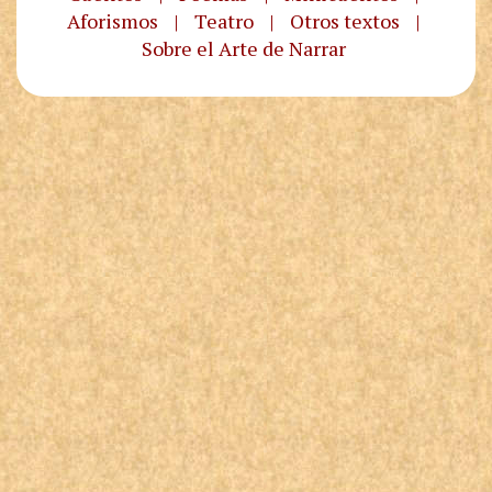
Aforismos
|
Teatro
|
Otros textos
|
Sobre el Arte de Narrar