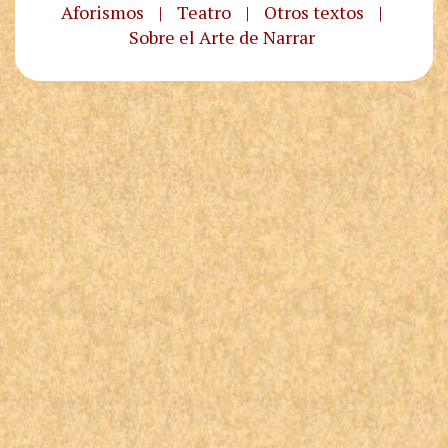
Aforismos
|
Teatro
|
Otros textos
|
Sobre el Arte de Narrar