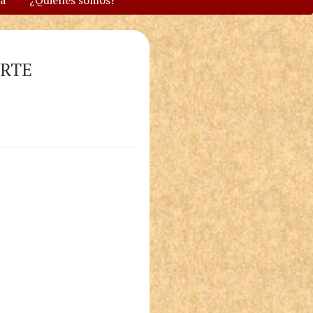
va
¿Quiénes somos?
ERTE