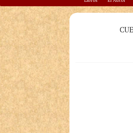
Libros
El Autor
CUE