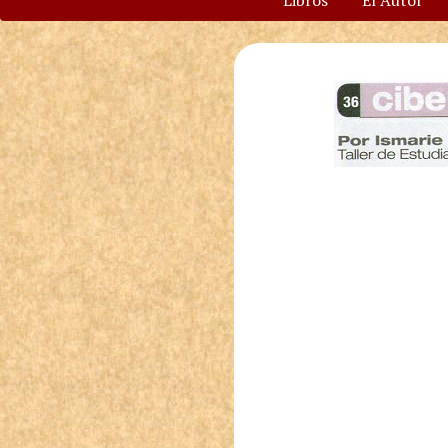
Libros
El Autor