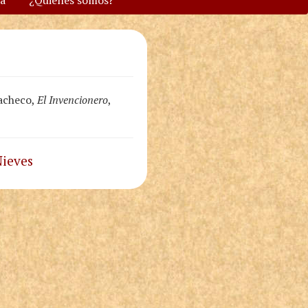
va
¿Quiénes somos?
Pacheco,
El Invencionero
,
Nieves