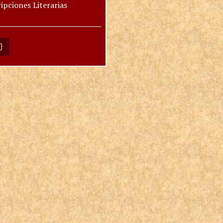
ipciones Literarias
O