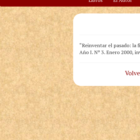
Libros
El Autor
“Reinventar el pasado: la 
Año I. Nº 3. Enero 2000, 
Volve