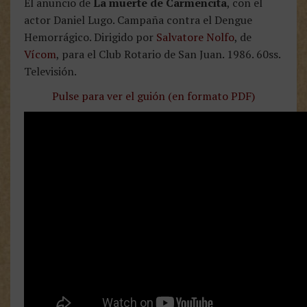
El anuncio de
La muerte de Carmencita
, con el
actor Daniel Lugo. Campaña contra el Dengue
Hemorrágico. Dirigido por
Salvatore Nolfo
, de
Vícom
, para el Club Rotario de San Juan. 1986. 60ss.
Televisión.
Pulse para ver el guión (en formato PDF)