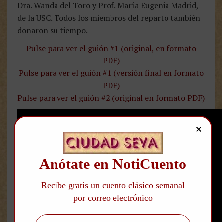
Dra. Wanda del Toro y Prof. María Eugenia Madrid,
de la USC. Todos los miembros del reparto también
donaron su tiempo.
Pulse para ver el guión #1 (original, en formato
PDF)
Pulse para ver el guión #1 (versión final en formato
PDF)
Pulse para ver el guión #2 (original en formato PDF)
Anótate en NotiCuento
Recibe gratis un cuento clásico semanal
por correo electrónico