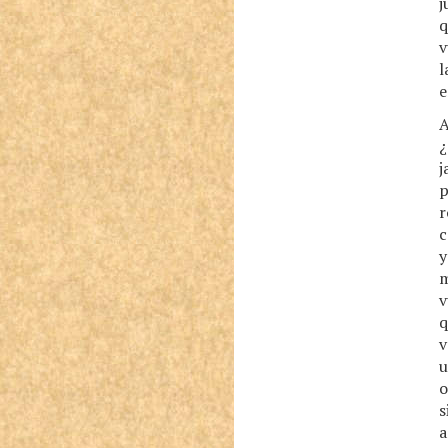
j
q
v
l
e
A
¿
j
p
r
c
y
m
v
q
v
u
o
s
a