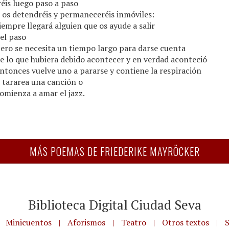
réis luego paso a paso
 os detendréis y permaneceréis inmóviles:
iempre llegará alguien que os ayude a salir
el paso
ero se necesita un tiempo largo para darse cuenta
e lo que hubiera debido acontecer y en verdad aconteció
ntonces vuelve uno a pararse y contiene la respiración
 tararea una canción o
omienza a amar el jazz.
MÁS POEMAS DE FRIEDERIKE MAYRÖCKER
Biblioteca Digital Ciudad Seva
Minicuentos
|
Aforismos
|
Teatro
|
Otros textos
|
S