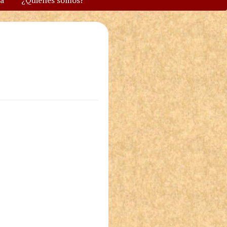
va
¿Quiénes somos?