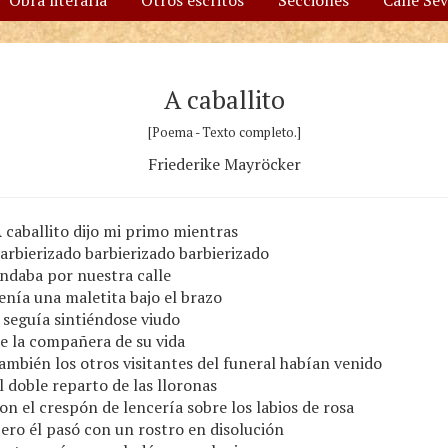
Obra literaria
Otros escritos
Secciones
Calle Se
A caballito
[Poema - Texto completo.]
Friederike Mayröcker
 caballito dijo mi primo mientras
arbierizado barbierizado barbierizado
ndaba por nuestra calle
enía una maletita bajo el brazo
 seguía sintiéndose viudo
e la compañera de su vida
ambién los otros visitantes del funeral habían venido
l doble reparto de las lloronas
on el crespón de lencería sobre los labios de rosa
ero él pasó con un rostro en disolución