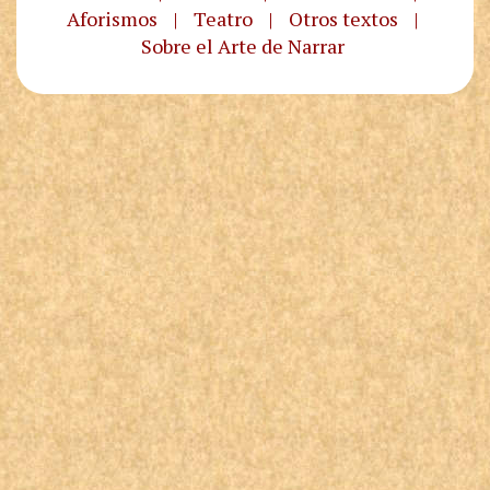
Aforismos
|
Teatro
|
Otros textos
|
Sobre el Arte de Narrar