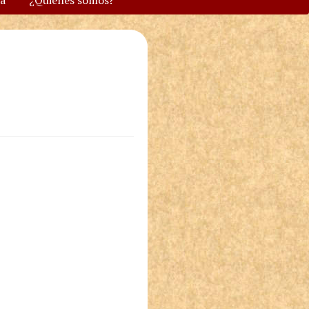
va
¿Quiénes somos?