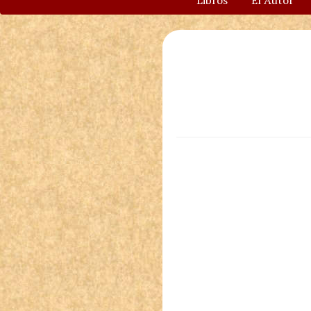
Libros
El Autor