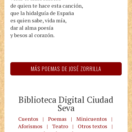
de quien te hace esta canción,
que la hidalguía de España
es quien sabe, vida mía,
dar al alma poesía
y besos al corazón.
MÁS POEMAS DE JOSÉ ZORRILLA
Biblioteca Digital Ciudad
Seva
Cuentos
|
Poemas
|
Minicuentos
|
Aforismos
|
Teatro
|
Otros textos
|