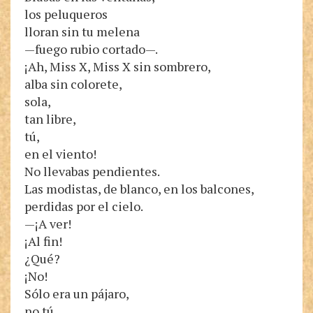
los peluqueros
lloran sin tu melena
—fuego rubio cortado—.
¡Ah, Miss X, Miss X sin sombrero,
alba sin colorete,
sola,
tan libre,
tú,
en el viento!
No llevabas pendientes.
Las modistas, de blanco, en los balcones,
perdidas por el cielo.
—¡A ver!
¡Al fin!
¿Qué?
¡No!
Sólo era un pájaro,
no tú,