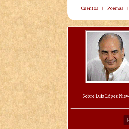
Cuentos
|
Poemas
|
Sobre Luis López Niev