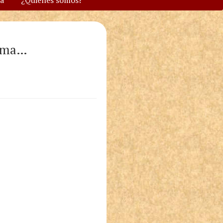
va
¿Quiénes somos?
alma…