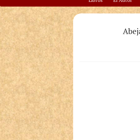
Libros
El Autor
Abej