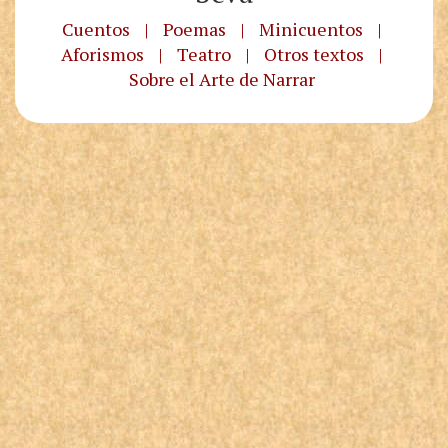
Cuentos
|
Poemas
|
Minicuentos
|
Aforismos
|
Teatro
|
Otros textos
|
Sobre el Arte de Narrar