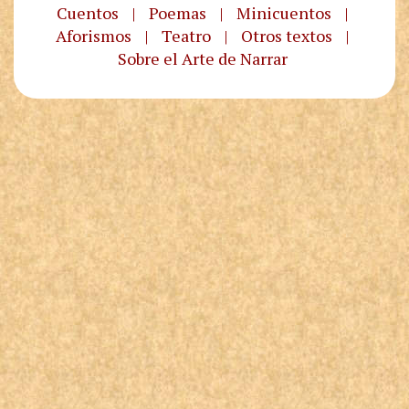
Cuentos
|
Poemas
|
Minicuentos
|
Aforismos
|
Teatro
|
Otros textos
|
Sobre el Arte de Narrar