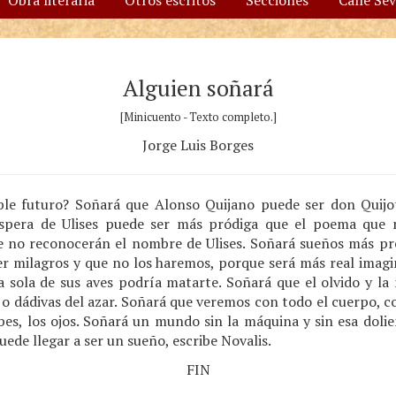
Obra literaria
Otros escritos
Secciones
Calle Se
Alguien soñará
[Minicuento - Texto completo.]
Jorge Luis Borges
ble futuro? Soñará que Alonso Quijano puede ser don Quijot
íspera de Ulises puede ser más pródiga que el poema que n
no reconocerán el nombre de Ulises. Soñará sueños más preci
 milagros y que no los haremos, porque será más real imag
a sola de sus aves podría matarte. Soñará que el olvido y l
 o dádivas del azar. Soñará que veremos con todo el cuerpo, 
bes, los ojos. Soñará un mundo sin la máquina y sin esa dolie
ede llegar a ser un sueño, escribe Novalis.
FIN