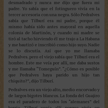
desmadrado y nunca me dijo que fuera mi
padre. Yo sabía que el fotinguero vivía en la
tercer accesoria con una negra. Sólo Pedralves
sabía que Tilburí era mi padre, porque él
mismo había sido antes mayoral en aquella
colonia de Martinón, y cuando mi madre se
tiró al tacho hirviendo él me trajo a La Habana
y me bautizó e inscribió como hijo suyo. Nadie
se lo discutía. Así que yo me llamaba
Pedralves. pero el viejo sabía que Tilburí era el
hombre. Este me veía por allí, me daba sustos
y me llamaba “Tomeguín”. “¿Cómo es posible
que Pedralves haya parido un hijo tan
chiquito?”, dijo Tilburí.
Pedralves era un viejo alto, medio encorvado y
de largos bigotes blancos. La fonda del Guajiro
era el paradero de todos los “alemanes” del
barrio. Tilburí venía allí porque vivía en