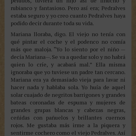
peludos, tuviera un hijo así de finucho y
rubianco y fantasioso. Pero así era; Pedralves
estaba seguro y yo creo cuanto Pedralves haya
podido decir durante toda su vida.
Mariana lloraba, digo. El viejo no tenía con
qué pintar el coche y el podenco no comía
más que maloja. “Yo lo siento por el niño —
decía Mariana—. Se va a quedar solo y no habrá
quien lo críe, y acabará mal.” Ella misma
ignoraba que yo tuviese un padre tan cercano.
Mariana era ya demasiado vieja para lavar ni
hacer nada y hablaba sola. Yo huía de aquel
solar cuajado de negritos barrigones y grandes
bateas coronadas de espuma y mujeres de
grandes grupas blancas y cabezas negras,
ceñidas con pañuelos y brillantes cuernos
rojos. Me gustaba más irme a la piquera y
sentirme cochero como el viejo Pedralves. Así