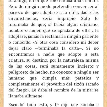
su amigo, en el que solo faltaba una criatura.
Pero de ningún modo pretendía convencer al
párroco de que adoptase a la niña; dadas las
circunstancias, sería impropio. Solo le
informaba de que, si había algún cristiano,
hombre o mujer, que se apiadara de ella y la
adoptase, jamás la reclamaría ningún pariente
o conocido. «Y otra cosa considero mi deber
dejar claro —terminaba la carta—. Si no
encontramos a nadie que adopte a esta
criatura, su destino, por la naturaleza misma
de las cosas, será sumamente incierto y
peligroso; de hecho, no conozco a ningún ser
humano que cumpla más patética y
completamente el proverbio del tizón sacado
del fuego». Le daba el nombre de la niña: se
llamaba Alkmene.
Escuché todo esto, y le dije que sonaba a