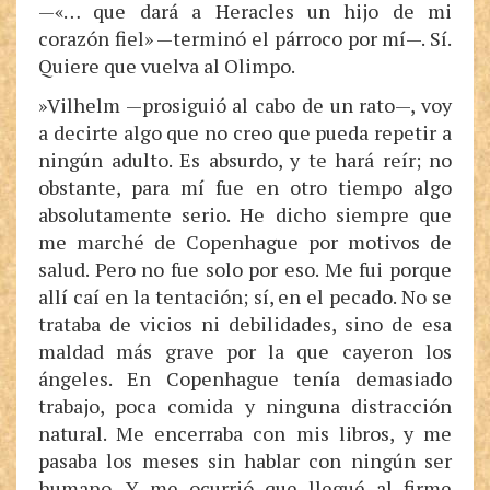
—«… que dará a Heracles un hijo de mi
corazón fiel» —terminó el párroco por mí—. Sí.
Quiere que vuelva al Olimpo.
»Vilhelm —prosiguió al cabo de un rato—, voy
a decirte algo que no creo que pueda repetir a
ningún adulto. Es absurdo, y te hará reír; no
obstante, para mí fue en otro tiempo algo
absolutamente serio. He dicho siempre que
me marché de Copenhague por motivos de
salud. Pero no fue solo por eso. Me fui porque
allí caí en la tentación; sí, en el pecado. No se
trataba de vicios ni debilidades, sino de esa
maldad más grave por la que cayeron los
ángeles. En Copenhague tenía demasiado
trabajo, poca comida y ninguna distracción
natural. Me encerraba con mis libros, y me
pasaba los meses sin hablar con ningún ser
humano. Y me ocurrió que llegué al firme