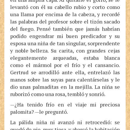
levantó con él su cabello rubio y corto como
una llama por encima de la cabeza, y recordé
las palabras del profesor sobre el tizón sacado
del fuego. Pensé también que jamás habrían
podido engendrar mi buen predicador y su
esposa una niña de tan singular, sorprendente
y noble belleza. Su carita, con grandes cejas
elegantemente arqueadas, estaba blanca
como el mármol por el frío y el cansancio.
Gertrud se arrodilló ante ella, entrelazó las
manos sobre las suyas para calentárselas y le
dio unas palmaditas en la mejilla. La niña se
ruborizó como una rosa, tembló y sonrió.
—¿Ha tenido frío en el viaje mi preciosa
palomita? —le preguntó.
La pálida niña ni avanzó ni retrocedió: se
quedó de pie, muy tiesa, y abarcó la habitación