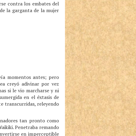
rse contra los embates del
de la garganta de la mujer
creía momentos antes; pero
tea creyó adivinar por vez
as si le vio marcharse y ni
sumergida en el éxtasis de
e transcurridas, releyendo
 senadores tan pronto como
 Waikiki. Penetraba remando
nvertirse en imperceptible