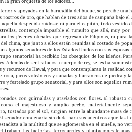
n la gran orquesta de los adioses…
nferior y apoyados en la barandilla del buque, se percibe una 
dos rostros de oro, que hablan de tres años de campaña bajo el 
s aquella despedida ruidosa; ni para el capitán, todo vestido d
strellas, contempla impasible el tumulto que allá, muy por 
ra los jóvenes oficiales que regresan de Filipinas, ni para l
del clima, que junto a ellos están reunidas al costado de popa
an algunos senadores de los Estados Unidos con sus esposas e 
grupo senatorial ha recibido los obsequios de los isleños. Par
nes. Además de ser tratados a cuerpo de rey, se les ha suminist
as y recursos de Hawai, y para que contemplaran la realidad con
roca, picos volcánicos y cañadas y barrancos de piedra y lav
re y festejado grupo senatorial, y para ellos son aquellos rum
oses.
onados con guirnaldas y ataviados con flores. El robusto c
 como el majestuoso y amplio pecho, materialmente sepul
stro, tostados por el sol, surgían entre la abundante masa de c
 El senador condenaría sin duda para sus adentros aquellas fl
stadista a la multitud que se aglomeraba en el muelle, no vería
el trabajo, las factorías, ferrocarriles y plantaciones lejana