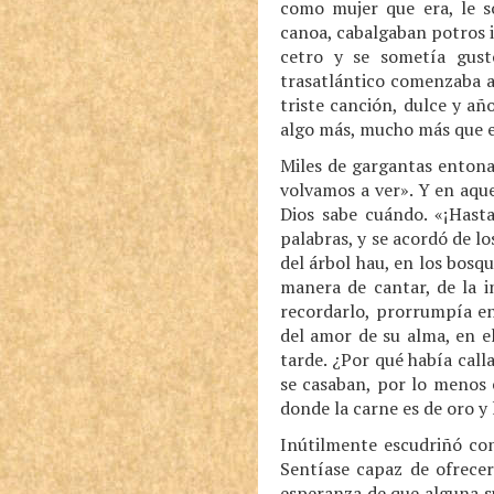
como mujer que era, le s
canoa, cabalgaban potros i
cetro y se sometía gust
trasatlántico comenzaba a
triste canción, dulce y a
algo más, mucho más que e
Miles de gargantas enton
volvamos a ver». Y en aque
Dios sabe cuándo. «¡Hasta
palabras, y se acordó de lo
del árbol hau, en los bosq
manera de cantar, de la i
recordarlo, prorrumpía en
del amor de su alma, en e
tarde. ¿Por qué había call
se casaban, por lo menos 
donde la carne es de oro y
Inútilmente escudriñó co
Sentíase capaz de ofrecer
esperanza de que alguna s