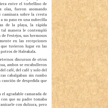
era entre el torbellino de
as olas, fueron asomando
i caminara sobre la cresta
 a su paso en una nubecilla
as de la playa, la rápida
e tal manera le contempló
 de Festejos, sus hermosos
vamente en las recepciones
 que tuvieron lugar en las
 potros de Haleakala.
 eternos discursos de otros
akua, ambos se escabulleron
el café, del café y solo del
tras cabalgaban sin rumbo
a canción de despedida que
la el agradable camarada de
s con que su padre tomaba
iranizarle con dulzura, pero