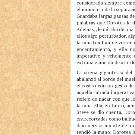
considerado siempre como 
el momento de la separació
Guardaba largas pausas de
palabras que Dorotea le d
Además, ¡le miraba de una 
ellos algo perturbador, al
la niña tendían de vez en 
encantamiento, y ella n
imperativo y vehemente 
extraña emoción de aturdi
La sirena gigantesca del 
abalanzó al borde del muel
el rostro con un gesto de 
aquella mirada imperativa
reflejo de nácar con que l
la niña. Ella, en tanto, ad
Steve se dio cuenta. Doro
entrecortadas como balbuc
iban nerviosamente de un 
tendió la mano; Dorotea la