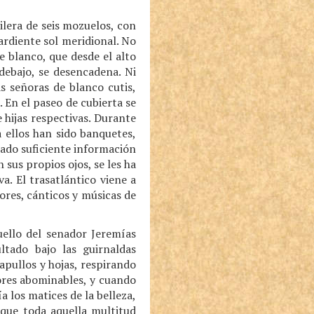
hilera de seis mozuelos, con
ardiente sol meridional. No
e blanco, que desde el alto
debajo, se desencadena. Ni
as señoras de blanco cutis,
. En el paseo de cubierta se
hijas respectivas. Durante
a ellos han sido banquetes,
rado suficiente información
 sus propios ojos, se les ha
a. El trasatlántico viene a
ores, cánticos y músicas de
uello del senador Jeremías
tado bajo las guirnaldas
apullos y hojas, respirando
ores abominables, y cuando
 los matices de la belleza,
s que toda aquella multitud