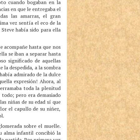
epto cuando bogaban en la
cias en que le entregaba el
das las amarras, el gran
ma vez sentía el eco de la
Steve había sido para ella
te acompañe hasta que nos
lla se iban a separar hasta
so significado de aquellas
de la despedida, a la sombra
 había admirado de la dulce
uella expresión! Ahora, al
derramaba toda la plenitud
, todo; pero era demasiado
las niñas de su edad sí que
or el capullo de su niñez,
l.
lomerada sobre el muelle.
 alma infantil concibió la
a partida. Por primera vez