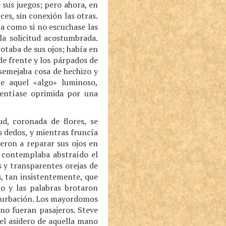
sus juegos; pero ahora, en
es, sin conexión las otras.
a como si no escuchase las
la solicitud acostumbrada.
otaba de sus ojos; había en
de frente y los párpados de
 semejaba cosa de hechizo y
e aquel «algo» luminoso,
entíase oprimida por una
ud, coronada de flores, se
s dedos, y mientras fruncía
ieron a reparar sus ojos en
n contemplaba abstraído el
s y transparentes orejas de
os, tan insistentemente, que
ro y las palabras brotaron
 turbación. Los mayordomos
no fueran pasajeros. Steve
 el asidero de aquella mano