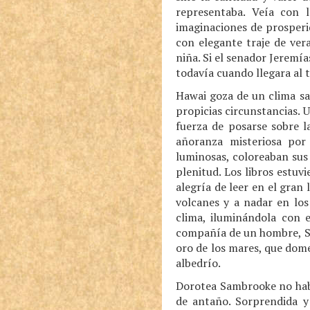
representaba. Veía con 
imaginaciones de prosperid
con elegante traje de ver
niña. Si el senador Jeremía
todavía cuando llegara al 
Hawai goza de un clima sa
propicias circunstancias. U
fuerza de posarse sobre l
añoranza misteriosa por 
luminosas, coloreaban sus 
plenitud. Los libros estu
alegría de leer en el gran 
volcanes y a nadar en los
clima, iluminándola con e
compañía de un hombre, Ste
oro de los mares, que dome
albedrío.
Dorotea Sambrooke no habí
de antaño. Sorprendida y