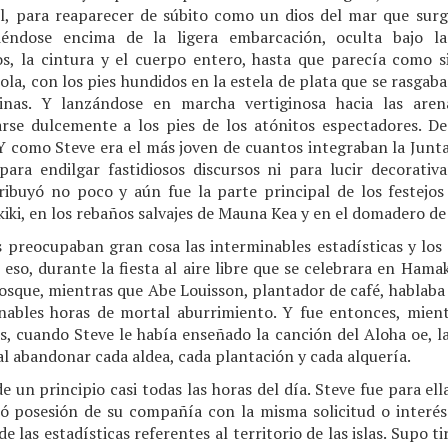
ul, para reaparecer de súbito como un dios del mar que surgi
iéndose encima de la ligera embarcación, oculta bajo l
, la cintura y el cuerpo entero, hasta que parecía como s
a, con los pies hundidos en la estela de plata que se rasgaba
inas. Y lanzándose en marcha vertiginosa hacia las aren
rse dulcemente a los pies de los atónitos espectadores. D
Y como Steve era el más joven de cuantos integraban la Junta
para endilgar fastidiosos discursos ni para lucir decorati
tribuyó no poco y aún fue la parte principal de los festejos
kiki, en los rebaños salvajes de Mauna Kea y en el domadero de
s preocupaban gran cosa las interminables estadísticas y los
eso, durante la fiesta al aire libre que se celebrara en Ham
osque, mientras que Abe Louisson, plantador de café, hablaba d
inables horas de mortal aburrimiento. Y fue entonces, mien
es, cuando Steve le había enseñado la canción del Aloha oe, l
l abandonar cada aldea, cada plantación y cada alquería.
 un principio casi todas las horas del día. Steve fue para el
mó posesión de su compañía con la misma solicitud o interé
e las estadísticas referentes al territorio de las islas. Supo t