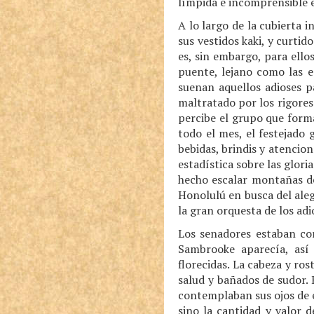
límpida e incomprensible e
A lo largo de la cubierta i
sus vestidos kaki, y curti
es, sin embargo, para ello
puente, lejano como las e
suenan aquellos adioses pa
maltratado por los rigores 
percibe el grupo que form
todo el mes, el festejado 
bebidas, brindis y atencio
estadística sobre las glori
hecho escalar montañas de 
Honolulú en busca del aleg
la gran orquesta de los adi
Los senadores estaban cor
Sambrooke aparecía, así
florecidas. La cabeza y ro
salud y bañados de sudor.
contemplaban sus ojos de e
sino la cantidad y valor d