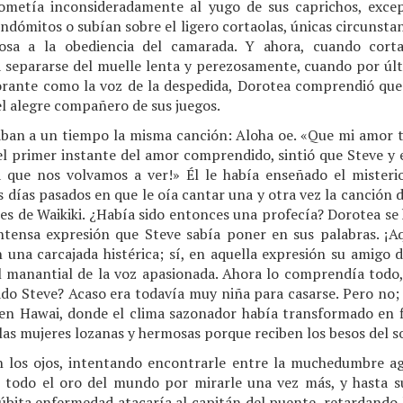
ometía inconsideradamente al yugo de sus caprichos, exc
ndómitos o subían sobre el ligero cortaolas, únicas circunstan
osa a la obediencia del camarada. Y ahora, cuando corta
 separarse del muelle lenta y perezosamente, cuando por últi
ñorante como la voz de la despedida, Dorotea comprendió que 
l alegre compañero de sus juegos.
aban a un tiempo la misma canción: Aloha oe. «Que mi amor 
l primer instante del amor comprendido, sintió que Steve y e
 que nos volvamos a ver!» Él le había enseñado el misterio
s días pasados en que le oía cantar una y otra vez la canción 
ues de Waikiki. ¿Había sido entonces una profecía? Dorotea se
ntensa expresión que Steve sabía poner en sus palabras. ¡Aq
 una carcajada histérica; sí, en aquella expresión su amigo 
l manantial de la voz apasionada. Ahora lo comprendía todo
ado Steve? Acaso era todavía muy niña para casarse. Pero no; 
en Hawai, donde el clima sazonador había transformado en fl
 las mujeres lozanas y hermosas porque reciben los besos del so
n los ojos, intentando encontrarle entre la muchedumbre ag
 todo el oro del mundo por mirarle una vez más, y hasta su
úbita enfermedad atacaría al capitán del puente, retardando l