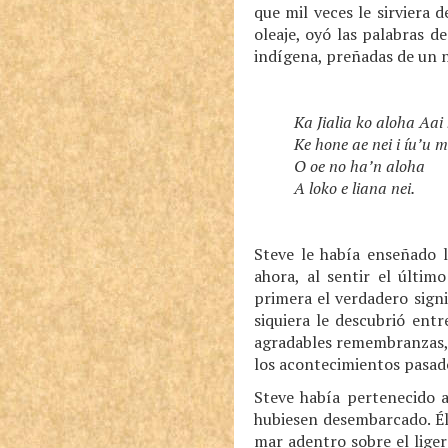
que mil veces le sirviera
oleaje, oyó las palabras 
indígena, preñadas de un 
Ka Jialia ko aloha Aai 
Ke hone ae nei i íu’u
O oe no ha’n aloha
A loko e liana nei.
Steve le había enseñado l
ahora, al sentir el últim
primera el verdadero signi
siquiera le descubrió ent
agradables remembranzas, 
los acontecimientos pasados
Steve había pertenecido a
hubiesen desembarcado. Él 
mar adentro sobre el lige