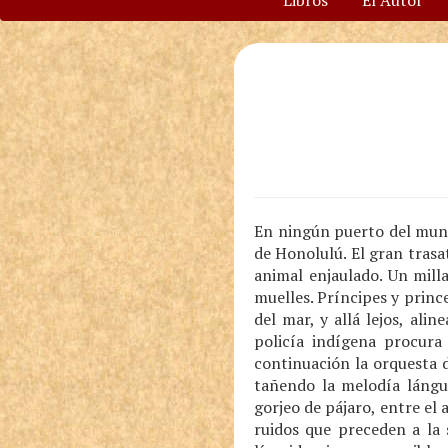
Libros
El Autor
En ningún puerto del mund
de Honolulú. El gran trasa
animal enjaulado. Un mill
muelles. Príncipes y prince
del mar, y allá lejos, alin
policía indígena procura
continuación la orquesta 
tañendo la melodía lángu
gorjeo de pájaro, entre e
ruidos que preceden a la 