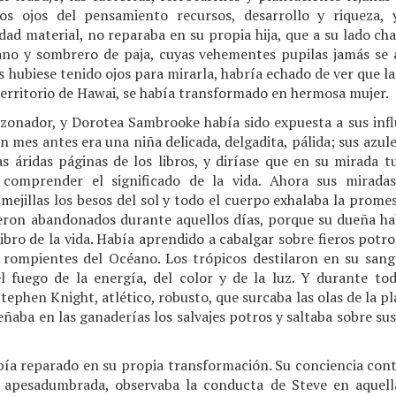
los ojos del pensamiento recursos, desarrollo y riqueza,
ad material, no reparaba en su propia hija, que a su lado ch
ano y sombrero de paja, cuyas vehementes pupilas jamás se 
s hubiese tenido ojos para mirarla, habría echado de ver que l
territorio de Hawai, se había transformado en hermosa mujer.
zonador, y Dorotea Sambrooke había sido expuesta a sus infl
n mes antes era una niña delicada, delgadita, pálida; sus azul
as áridas páginas de los libros, y diríase que en su mirada t
comprender el significado de la vida. Ahora sus miradas
mejillas los besos del sol y todo el cuerpo exhalaba la prom
vieron abandonados durante aquellos días, porque su dueña h
libro de la vida. Había aprendido a cabalgar sobre fieros potros
 rompientes del Océano. Los trópicos destilaron en su sangre
l fuego de la energía, del color y de la luz. Y durante t
phen Knight, atlético, robusto, que surcaba las olas de la pla
ñaba en las ganaderías los salvajes potros y saltaba sobre su
a reparado en su propia transformación. Su conciencia conti
 apesadumbrada, observaba la conducta de Steve en aquella