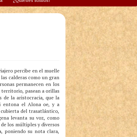
va
¿Quiénes somos?
ajero percibe en el muelle
n las calderas como un gran
personas permanecen en los
territorio, pasean a orillas
s de la aristocracia, que la
i entona el Alona oe, y a
ubierta del trasatlántico,
gena levanta su voz, como
e los múltiples y diversos
a, poniendo su nota clara,