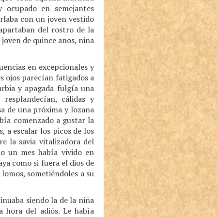
 y ocupado en semejantes
arlaba con un joven vestido
apartaban del rostro de la
a joven de quince años, niña
uencias en excepcionales y
es ojos parecían fatigados a
urbia y apagada fulgía una
 resplandecían, cálidas y
esa de una próxima y lozana
abía comenzado a gustar la
, a escalar los picos de los
 la savia vitalizadora del
odo un mes había vivido en
ya como si fuera el dios de
s lomos, sometiéndoles a su
nuaba siendo la de la niña
 hora del adiós. Le había