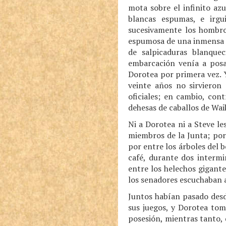
mota sobre el infinito az
blancas espumas, e irgu
sucesivamente los hombros
espumosa de una inmensa ol
de salpicaduras blanquec
embarcación venía a posa
Dorotea por primera vez. 
veinte años no sirvieron 
oficiales; en cambio, con
dehesas de caballos de Wai
Ni a Dorotea ni a Steve le
miembros de la Junta; por 
por entre los árboles del b
café, durante dos interm
entre los helechos gigant
los senadores escuchaban a
Juntos habían pasado desde
sus juegos, y Dorotea to
posesión, mientras tanto, d