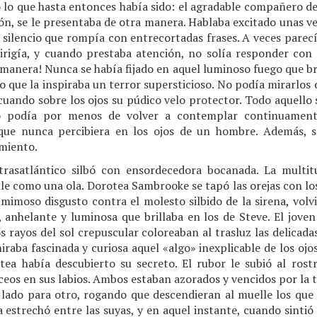
lo que hasta entonces había sido: el agradable compañero de 
n, se le presentaba de otra manera. Hablaba excitado unas vec
 silencio que rompía con entrecortadas frases. A veces parecí
irigía, y cuando prestaba atención, no solía responder con 
manera! Nunca se había fijado en aquel luminoso fuego que br
go que la inspiraba un terror supersticioso. No podía mirarlos 
cuando sobre los ojos su púdico velo protector. Todo aquello
o podía por menos de volver a contemplar continuament
que nunca percibiera en los ojos de un hombre. Además, s
miento.
trasatlántico silbó con ensordecedora bocanada. La multit
le como una ola. Dorotea Sambrooke se tapó las orejas con lo
mimoso disgusto contra el molesto silbido de la sirena, volv
, anhelante y luminosa que brillaba en los de Steve. El jove
os rayos del sol crepuscular coloreaban al trasluz las delicada
miraba fascinada y curiosa aquel «algo» inexplicable de los oj
tea había descubierto su secreto. El rubor le subió al rost
eos en sus labios. Ambos estaban azorados y vencidos por la
lado para otro, rogando que descendieran al muelle los que 
 estrechó entre las suyas, y en aquel instante, cuando sintió