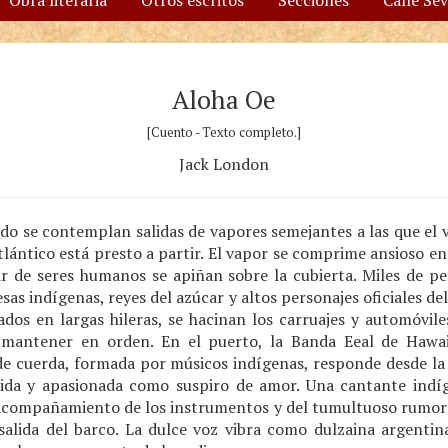
Obra literaria
Otros escritos
Secciones
Calle Se
Aloha Oe
[Cuento - Texto completo.]
Jack London
o se contemplan salidas de vapores semejantes a las que el vi
tlántico está presto a partir. El vapor se comprime ansioso e
ar de seres humanos se apiñan sobre la cubierta. Miles de 
sas indígenas, reyes del azúcar y altos personajes oficiales del 
eados en largas hileras, se hacinan los carruajes y automóvile
 mantener en orden. En el puerto, la Banda Eeal de Hawa
de cuerda, formada por músicos indígenas, responde desde la c
ida y apasionada como suspiro de amor. Una cantante indí
l acompañamiento de los instrumentos y del tumultuoso rumor d
salida del barco. La dulce voz vibra como dulzaina argentin