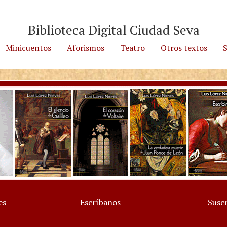
Biblioteca Digital Ciudad Seva
Minicuentos
|
Aforismos
|
Teatro
|
Otros textos
|
S
es
Escríbanos
Suscr