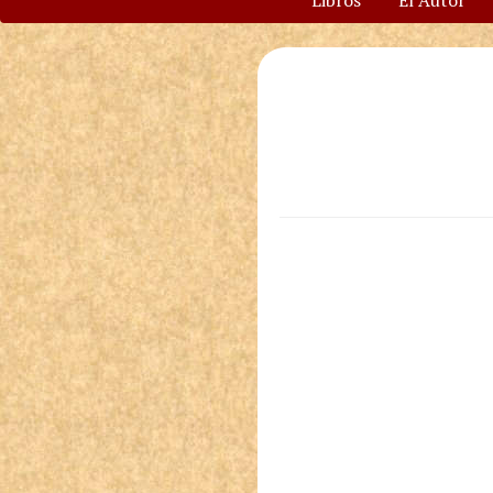
Libros
El Autor