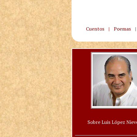
Cuentos
|
Poemas
|
Sobre Luis López Niev