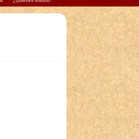
va
¿Quiénes somos?