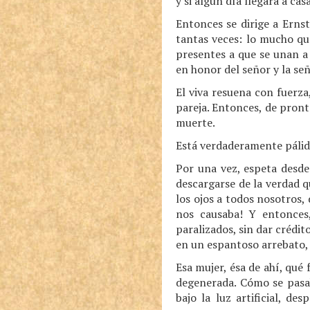
y si algún día llegara a c
Entonces se dirige a Erns
tantas veces: lo mucho que
presentes a que se unan a 
en honor del señor y la se
El viva resuena con fuerza
pareja. Entonces, de pronto
muerte.
Está verdaderamente pálido
Por una vez, espeta desde
descargarse de la verdad q
los ojos a todos nosotros
nos causaba! Y entonces,
paralizados, sin dar crédi
en un espantoso arrebato,
Esa mujer, ésa de ahí, qué
degenerada. Cómo se pasab
bajo la luz artificial, d