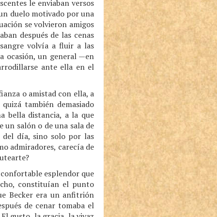
scentes le enviaban versos
n un duelo motivado por una
nuación se volvieron amigos
eaban después de las cenas
angre volvía a fluir a las
una ocasión, un general —en
rodillarse ante ella en el
ianza o amistad con ella, a
y quizá también demasiado
a bella distancia, a la que
e un salón o de una sala de
 del día, sino solo por las
como admiradores, carecía de
tutearte?
l confortable esplendor que
echo, constituían el punto
ue Becker era un anfitrión
Después de cenar tomaba el
l gusto, la gracia, la vivaz