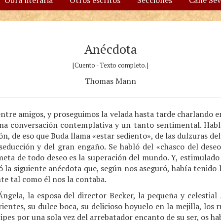
Obra literaria
Otros escritos
Secciones
Calle Se
Anécdota
[Cuento - Texto completo.]
Thomas Mann
tre amigos, y proseguimos la velada hasta tarde charlando en
a conversación contemplativa y un tanto sentimental. Habl
ón, de eso que Buda llama «estar sediento», de las dulzuras de
seducción y del gran engaño. Se habló del «chasco del deseo»
a meta de todo deseo es la superación del mundo. Y, estimulado
ó la siguiente anécdota que, según nos aseguró, había tenido l
te tal como él nos la contaba.
ngela, la esposa del director Becker, la pequeña y celestial 
ientes, su dulce boca, su delicioso hoyuelo en la mejilla, los r
ipes por una sola vez del arrebatador encanto de su ser, os hab