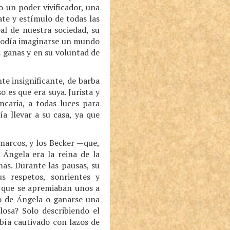
o un poder vivificador, una
ate y estímulo de todas las
al de nuestra sociedad, su
 podía imaginarse un mundo
s ganas y en su voluntad de
te insignificante, de barba
o es que era suya. Jurista y
ncaria, a todas luces para
a llevar a su casa, ya que
marcos, y los Becker —que,
 Ángela era la reina de la
nas. Durante las pausas, su
s respetos, sonrientes y
s que se apremiaban unos a
no de Ángela o ganarse una
llosa? Solo describiendo el
bía cautivado con lazos de