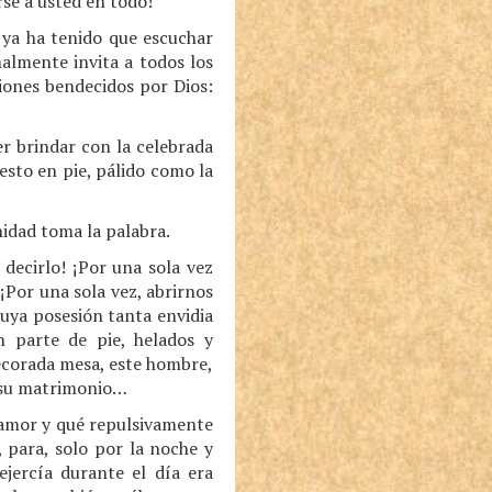
rse a usted en todo!
 ya ha tenido que escuchar
nalmente invita a todos los
riones bendecidos por Dios:
er brindar con la celebrada
uesto en pie, pálido como la
idad toma la palabra.
decirlo! ¡Por una sola vez
¡Por una sola vez, abrirnos
uya posesión tanta envidia
n parte de pie, helados y
decorada mesa, este hombre,
a su matrimonio…
e amor y qué repulsivamente
 para, solo por la noche y
ejercía durante el día era