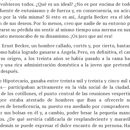
 volvieron todos. ¿Qué es un ideal? ¿No es por encima de tod
fuente de entusiasmo y de fuerza y, en consecuencia, un acic
o por la vida misma? Si esto es así, Ángela Becker era el ide
ión de sus deseos. Por lo menos, creo que nadie de su entorno
tearse su pérdida sin sentir al mismo tiempo una merma en su
diato menoscabo de su dinamismo. ¡Os juro que así era!
a Ernst Becker, un hombre callado, cortés y, por cierto, bastan
mo había logrado ganarse a Ángela. Pero, en definitiva, el cas
su origen, a los treinta años se había pasado a la rama ba
 y una rica administración doméstica a la joven que pretendí
 después.
 Hipotecario, ganaba entre treinta mil y treinta y cinco mil 
os— participaban activamente en la vida social de la ciudad.
de los cotillones, el punto central de las reuniones vesperti
pre estaba atestado de hombres que iban a ofrecerle su
res de beneficencia, su puesto era asediado por compradore
rar sus bolsas en él y, a cambio, poder besar la pequeña ma
os. ¿De qué serviría calificarla de resplandeciente y maravi
 demás se puede expresar el dulce encanto de su persona. Ha