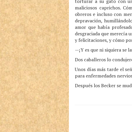
torturar a su gato con u
maliciosos caprichos. Có
obreros e incluso con men
depravación, humillándo
amor que había profesado
desgraciada que merecía un
y felicitaciones, y cómo po
—¡Y es que ni siquiera se l
Dos caballeros lo condujero
Unos días más tarde el se
para enfermedades nervios
Después los Becker se mud