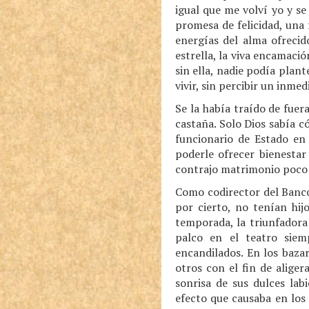
igual que me volví yo y se
promesa de felicidad, una 
energías del alma ofrecid
estrella, la viva encamac
sin ella, nadie podía plan
vivir, sin percibir un inme
Se la había traído de fuer
castaña. Solo Dios sabía có
funcionario de Estado en 
poderle ofrecer bienestar
contrajo matrimonio poco
Como codirector del Banco
por cierto, no tenían hij
temporada, la triunfadora 
palco en el teatro siem
encandilados. En los baza
otros con el fin de alige
sonrisa de sus dulces labi
efecto que causaba en los