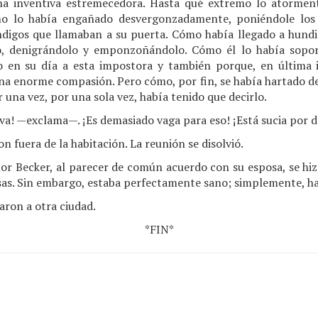
na inventiva estremecedora. Hasta qué extremo lo atormen
mo lo había engañado desvergonzadamente, poniéndole los
digos que llamaban a su puerta. Cómo había llegado a hundir
lo, denigrándolo y emponzoñándolo. Cómo él lo había sopo
 en su día a esta impostora y también porque, en última i
a enorme compasión. Pero cómo, por fin, se había hartado de 
r una vez, por una sola vez, había tenido que decirlo.
ava! —exclama—. ¡Es demasiado vaga para eso! ¡Está sucia por d
n fuera de la habitación. La reunión se disolvió.
ñor Becker, al parecer de común acuerdo con su esposa, se hiz
as. Sin embargo, estaba perfectamente sano; simplemente, hab
aron a otra ciudad.
*FIN*