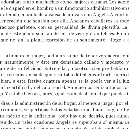
La adoraban tanto muchachas como mujeres casadas. Los adole
te le disparó en el hombro a un funcionario administrativo e
an tenido en un baile a causa de un vals con Ángela. A conti
a veneración que sentían por ella. Ancianos caballeros la rod
acioso parloteo, con su gestualidad de divina picardía. La s
que de este modo sentían deseos de vivir y eran felices. En 
ue no sin la plena expresión de su sentimiento— llegó a ar
e, ni hombre ni mujer, podía presumir de tener verdadera conf
r, naturalmente, y éste era demasiado callado y modesto, 
arde de su felicidad. Entre ella y nosotros siempre había un
r la circunstancia de que resultaba difícil encontrarla fuera d
bien, a esta festiva criatura apenas se la podía ver a la luz
a luz artificial y del calor social. Aunque nos tenía a todos 
. Y estaba bien así, pues, ¿qué es un ideal con el que puedes 
 días a la administración de su hogar, al menos a juzgar por e
 reuniones vespertinas. Estas veladas eran famosas y, de h
un mérito de la anfitriona, todo hay que decirlo, pues aunq
tenido. En tales ocasiones Ángela se superaba a sí misma. 
ar de las cuerdas con su voz de plata. Resultaba inolvidable. E