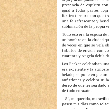
presencia de espíritu con
igual a todas partes, log
furtiva ternura con que tra
una fe refrescante y henc
sublimación de la propia vi
Todo eso era la esposa de 
un hombre en la ciudad que 
de veces en que se veía o
tributos de envidia con co
cuarenta y Ángela debía de
Los Becker celebraban una
era excelente y la atmósf
helado, se pone en pie un 
anfitriones y celebra su h
deseo de que les sea dado 
de todo corazón.
—Sí, mi querida, maravillo
pasen mis días como solte