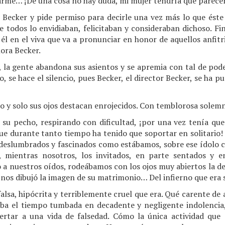
asarme… ¡De una cosa no hay duda, mi mujer tendría que parece
t Becker y pide permiso para decirle una vez más lo que éste
 todos lo envidiaban, felicitaban y consideraban dichoso. Fi
él en el viva que va a pronunciar en honor de aquellos anfit
ñora Becker.
, la gente abandona sus asientos y se apremia con tal de pod
, se hace el silencio, pues Becker, el director Becker, se ha p
 y solo sus ojos destacan enrojecidos. Con temblorosa solemn
 su pecho, respirando con dificultad, ¡por una vez tenía que 
ue durante tanto tiempo ha tenido que soportar en solitario! 
, deslumbrados y fascinados como estábamos, sobre ese ídolo c
 mientras nosotros, los invitados, en parte sentados y e
to a nuestros oídos, rodeábamos con los ojos muy abiertos la 
 nos dibujó la imagen de su matrimonio… Del infierno que er
 falsa, hipócrita y terriblemente cruel que era. Qué carente d
a el tiempo tumbada en decadente y negligente indolencia,
espertar a una vida de falsedad. Cómo la única actividad que 