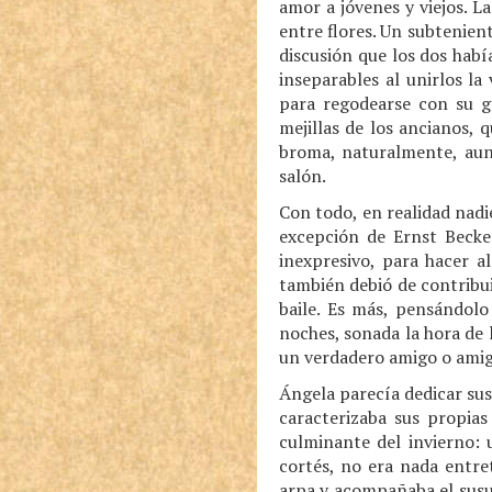
amor a jóvenes y viejos. 
entre flores. Un subtenien
discusión que los dos habí
inseparables al unirlos l
para regodearse con su gr
mejillas de los ancianos, 
broma, naturalmente, aunq
salón.
Con todo, en realidad nadi
excepción de Ernst Becke
inexpresivo, para hacer al
también debió de contribui
baile. Es más, pensándolo 
noches, sonada la hora de l
un verdadero amigo o amiga
Ángela parecía dedicar sus
caracterizaba sus propias
culminante del invierno: 
cortés, no era nada entre
arpa y acompañaba el susurr