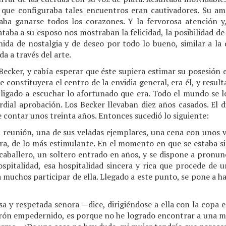
 que configuraba tales encuentros eran cautivadores. Su ama
raba ganarse todos los corazones. Y la fervorosa atención 
taba a su esposo nos mostraban la felicidad, la posibilidad de 
hida de nostalgia y de deseo por todo lo bueno, similar a la
da a través del arte.
Becker, y cabía esperar que éste supiera estimar su posesión e
constituyera el centro de la envidia general, era él, y result
bligado a escuchar lo afortunado que era. Todo el mundo se lo
rdial aprobación. Los Becker llevaban diez años casados. El 
 contar unos treinta años. Entonces sucedió lo siguiente:
 reunión, una de sus veladas ejemplares, una cena con unos 
era, de lo más estimulante. En el momento en que se estaba s
caballero, un soltero entrado en años, y se dispone a pronunci
ospitalidad, esa hospitalidad sincera y rica que procede de u
a muchos participar de ella. Llegado a este punto, se pone a h
sa y respetada señora —dice, dirigiéndose a ella con la copa 
rón empedernido, es porque no he logrado encontrar a una m