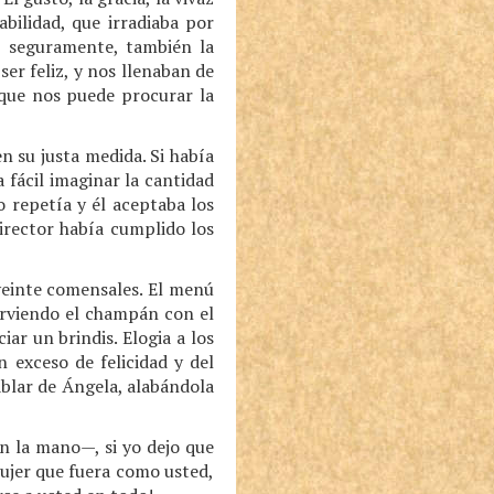
bilidad, que irradiaba por
y, seguramente, también la
ser feliz, y nos llenaban de
 que nos puede procurar la
n su justa medida. Si había
a fácil imaginar la cantidad
 repetía y él aceptaba los
director había cumplido los
veinte comensales. El menú
irviendo el champán con el
ar un brindis. Elogia a los
n exceso de felicidad y del
ablar de Ángela, alabándola
en la mano—, si yo dejo que
ujer que fuera como usted,