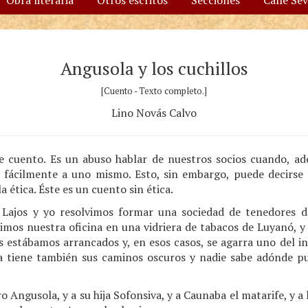
Obra literaria
Otros escritos
Secciones
Calle Se
Angusola y los cuchillos
[Cuento - Texto completo.]
Lino Novás Calvo
te cuento. Es un abuso hablar de nuestros socios cuando, ade
e fácilmente a uno mismo. Esto, sin embargo, puede decirse de
a ética. Éste es un cuento sin ética.
Lajos y yo resolvimos formar una sociedad de tenedores de
simos nuestra oficina en una vidriera de tabacos de Luyanó, y
s estábamos arrancados y, en esos casos, se agarra uno del in
ida tiene también sus caminos oscuros y nadie sabe adónde pue
 Angusola, y a su hija Sofonsiva, y a Caunaba el matarife, y a