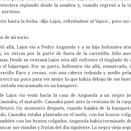
 estuviera espiando desde la sombra y, cuando regresó a la v
 nervioso.
e hasta la fecha -dijo Lajos, refiriéndose al Vasco-, pero no
s de mi socio.
ió allá, Lajos vio a Pedro Angusola y a su hija Sofonsiva ata
, en ristras por la parte de fuera de la carretilla. Sólo me
sas. Desde su ventana Lajos veía allí enfrente el tinglado de A
 el bajareque. Por su parte, Sofonsiva vio allá, enmarcado, d
recillo flaco y ceroso, con una cabeza redonda y medio pe
ercó un poco para ver mejor lo que había debajo de ese busto
 atontada encaramada en un banquete.
de Lajos vio venir hacia la casa de Angusola a un negro j
Caunaba, el matarife. Caunaba pasó ante la ventana de la carp
 detuvo. Un momento después, cuando bajaba de la banqueta
ado. Caunaba estaba plantado en el suelo, con los brazos col
también con los brazos colgados. Angusola había terminado de 
 buscar sus viandas y frutas del día siguiente. La negra vieja seg