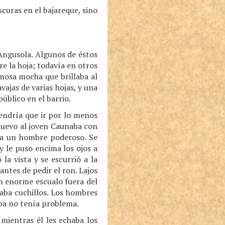
scuras en el bajareque, sino
 Angusola. Algunos de éstos
re la hoja; todavía en otros
rmosa mocha que brillaba al
ajas de varias hojas, y una
úblico en el barrio.
endría que ir por lo menos
 nuevo al joven Caunaba con
era un hombre poderoso. Se
y le puso encima los ojos a
a vista y se escurrió a la
antes de pedir el ron. Lajos
un enorme escualo fuera del
aba cuchillos. Los hombres
aba no tenía problema.
mientras él les echaba los