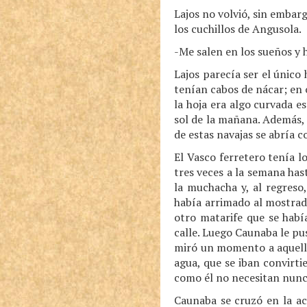
Lajos no volvió, sin embarg
los cuchillos de Angusola.
-Me salen en los sueños y h
Lajos parecía ser el único
tenían cabos de nácar; en o
la hoja era algo curvada e
sol de la mañana. Además, 
de estas navajas se abría c
El Vasco ferretero tenía 
tres veces a la semana has
la muchacha y, al regreso
había arrimado al mostrado
otro matarife que se habí
calle. Luego Caunaba le pus
miró un momento a aquellos
agua, que se iban convirt
como él no necesitan nunca
Caunaba se cruzó en la ac