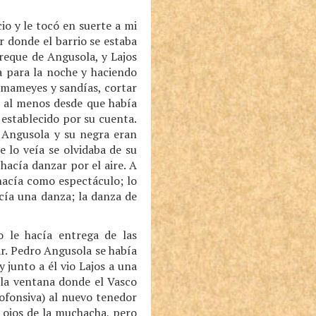
o y le tocó en suerte a mi
or donde el barrio se estaba
reque de Angusola, y Lajos
la para la noche y haciendo
ar mameyes y sandías, cortar
, al menos desde que había
 establecido por su cuenta.
. Angusola y su negra eran
e lo veía se olvidaba de su
hacía danzar por el aire. A
hacía como espectáculo; lo
ecía una danza; la danza de
o le hacía entrega de las
ar. Pedro Angusola se había
 y junto a él vio Lajos a una
 la ventana donde el Vasco
ofonsiva) al nuevo tenedor
 ojos de la muchacha, pero