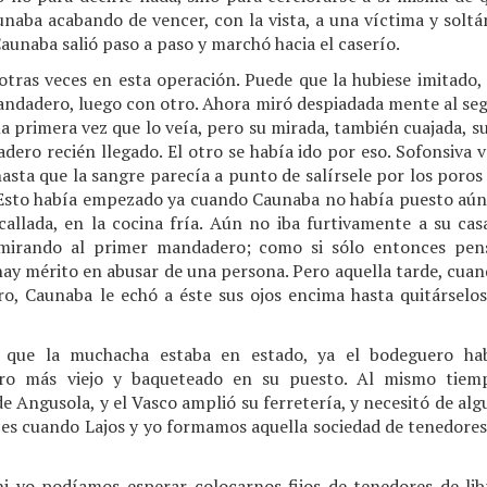
unaba acabando de vencer, con la vista, a una víctima y soltá
aunaba salió paso a paso y marchó hacia el caserío.
otras veces en esta operación. Puede que la hubiese imitado, 
ndadero, luego con otro. Ahora miró despiadada mente al segun
 la primera vez que lo veía, pero su mirada, también cuajada, s
dero recién llegado. El otro se había ido por eso. Sofonsiva v
hasta que la sangre parecía a punto de salírsele por los poros
. Esto había empezado ya cuando Caunaba no había puesto aún
 callada, en la cocina fría. Aún no iba furtivamente a su ca
 mirando al primer mandadero; como si sólo entonces pen
hay mérito en abusar de una persona. Pero aquella tarde, cua
o, Caunaba le echó a éste sus ojos encima hasta quitárselos,
 que la muchacha estaba en estado, ya el bodeguero ha
ro más viejo y baqueteado en su puesto. Al mismo tiemp
e Angusola, y el Vasco amplió su ferretería, y necesitó de algu
es cuando Lajos y yo formamos aquella sociedad de tenedores 
 ni yo podíamos esperar colocarnos fijos de tenedores de li