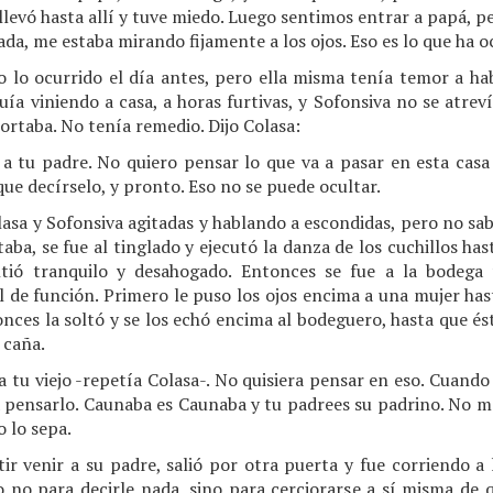
 llevó hasta allí y tuve miedo. Luego sentimos entrar a papá, p
da, me estaba mirando fijamente a los ojos. Eso es lo que ha o
o lo ocurrido el día antes, pero ella misma tenía temor a ha
a viniendo a casa, a horas furtivas, y Sofonsiva no se atrevía 
ortaba. No tenía remedio. Dijo Colasa:
 a tu padre. No quiero pensar lo que va a pasar en esta cas
que decírselo, y pronto. Eso no se puede ocultar.
asa y Sofonsiva agitadas y hablando a escondidas, pero no sab
aba, se fue al tinglado y ejecutó la danza de los cuchillos ha
ntió tranquilo y desahogado. Entonces se fue a la bodega
l de función. Primero le puso los ojos encima a una mujer ha
es la soltó y se los echó encima al bodeguero, hasta que éste
 caña.
a tu viejo -repetía Colasa-. No quisiera pensar en eso. Cuando 
a pensarlo. Caunaba es Caunaba y tu padrees su padrino. No me
o lo sepa.
tir venir a su padre, salió por otra puerta y fue corriendo a
 no para decirle nada, sino para cerciorarse a sí misma de 