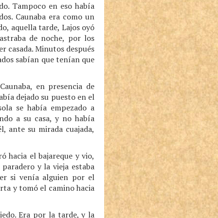
mado. Tampoco en eso había
pados. Caunaba era como un
, aquella tarde, Lajos oyó
rastraba de noche, por los
jer casada. Minutos después
sados sabían que tenían que
 Caunaba, en presencia de
había dejado su puesto en el
sola se había empezado a
endo a su casa, y no había
l, ante su mirada cuajada,
ó hacia el bajareque y vio,
 paradero y la vieja estaba
r si venía alguien por el
rta y tomó el camino hacia
edo. Era por la tarde, y la