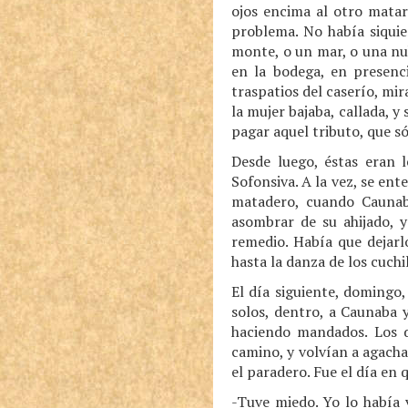
ojos encima al otro matar
problema. No había siquie
monte, o un mar, o una nu
en la bodega, en presenci
traspatios del caserío, mi
la mujer bajaba, callada, 
pagar aquel tributo, que só
Desde luego, éstas eran 
Sofonsiva. A la vez, se ent
matadero, cuando Caunab
asombrar de su ahijado, y
remedio. Había que dejarl
hasta la danza de los cuchi
El día siguiente, domingo,
solos, dentro, a Caunaba y
haciendo mandados. Los d
camino, y volvían a agach
el paradero. Fue el día en 
-Tuve miedo. Yo lo había v