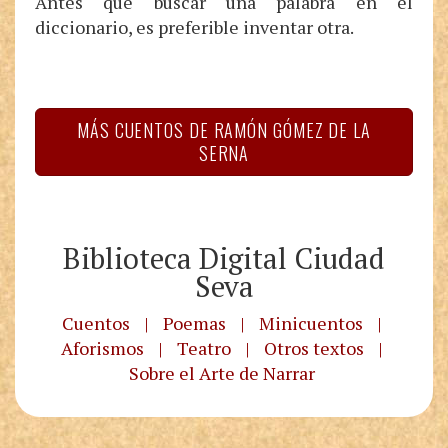
Antes que buscar una palabra en el
diccionario, es preferible inventar otra.
MÁS CUENTOS DE RAMÓN GÓMEZ DE LA
SERNA
Biblioteca Digital Ciudad
Seva
Cuentos
|
Poemas
|
Minicuentos
|
Aforismos
|
Teatro
|
Otros textos
|
Sobre el Arte de Narrar