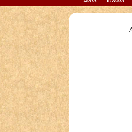
Libros
El Autor