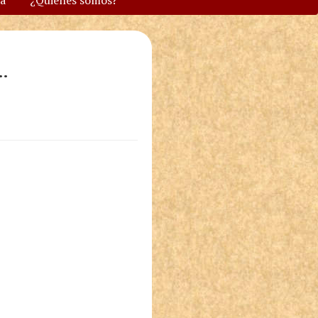
va
¿Quiénes somos?
…