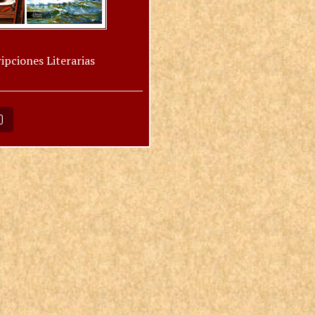
ipciones Literarias
O