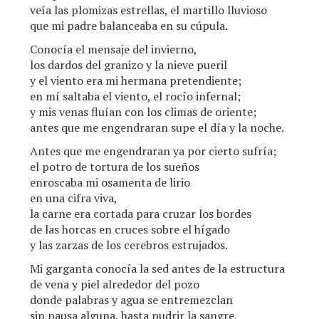
veía las plomizas estrellas, el martillo lluvioso
que mi padre balanceaba en su cúpula.
Conocía el mensaje del invierno,
los dardos del granizo y la nieve pueril
y el viento era mi hermana pretendiente;
en mí saltaba el viento, el rocío infernal;
y mis venas fluían con los climas de oriente;
antes que me engendraran supe el día y la noche.
Antes que me engendraran ya por cierto sufría;
el potro de tortura de los sueños
enroscaba mi osamenta de lirio
en una cifra viva,
la carne era cortada para cruzar los bordes
de las horcas en cruces sobre el hígado
y las zarzas de los cerebros estrujados.
Mi garganta conocía la sed antes de la estructura
de vena y piel alrededor del pozo
donde palabras y agua se entremezclan
sin pausa alguna, hasta pudrir la sangre,