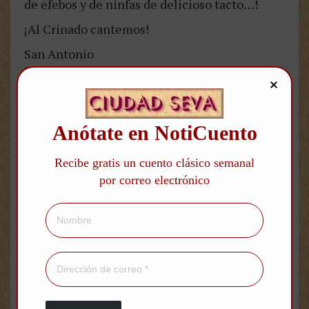
de efebos y de ninfas de delicioso tacto…!
¡Al Crinado cantemos!
San Antonio
Es un ídolo yerto,
es un nombre en el mundo de! espíritu,
muerto.
Anótate en NotiCuento
El Centauro
Un dios más bello muestra que Apolo y
Recibe gratis un cuento clásico semanal
Citerea.
por correo electrónico
San Antonio
El triste, el dulce, el pálido Nabí de Galilea.
Es el profeta joven: como dorada lluvia
tiembla su pelo dócil, fluye su barba rubia;
El sabe lo que dice la voz de las colmenas,
y ama los canes tristes como las azucenas;
y son sus ojos grandes, melancólicos, vagos,