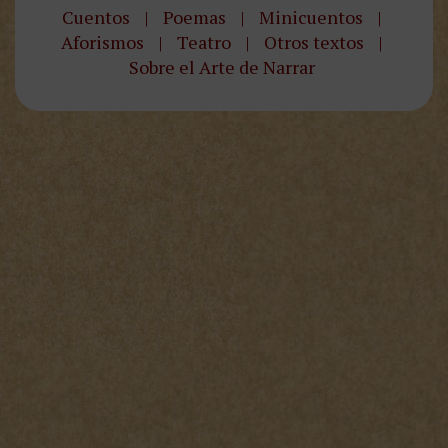
Cuentos
|
Poemas
|
Minicuentos
|
Aforismos
|
Teatro
|
Otros textos
|
Sobre el Arte de Narrar