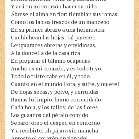
Y acá en mi corazón hacer su nido.
Ábrese el alma en flor: tiemblan sus ramas
Como los labios frescos de un mancebo
En su primer abrazo a una hermosura:
Cuchichean las hojas: tal parecen
Lenguaraces obreras y envidiosas,
A la doncella de la casa rica
En preparar el tálamo ocupadas:
Ancho es mi corazón, y es todo tuyo:
Todo lo triste cabe en él, y todo
Cuanto en el mundo llora, y sufre, y muere!
De hojas secas, y polvo, y derruidas
Ramas lo limpio: bruño con cuidado
Cada hoja, y los tallos: de las flores
Los gusanos del pétalo comido
Separo: oreo el césped en contorno
Y a recibirte, oh pájaro sin mancha
Apresto el corazón enajenado!