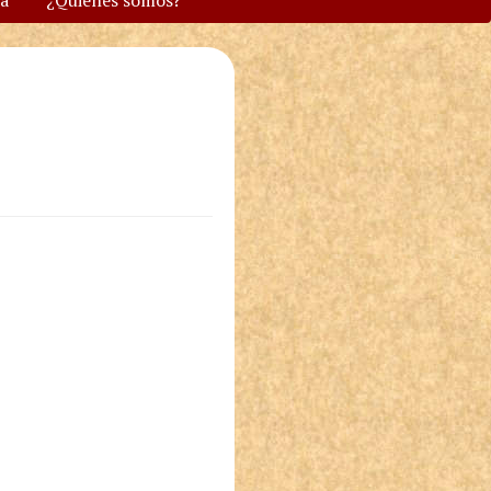
va
¿Quiénes somos?