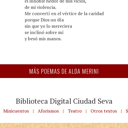
el innoble hedor de mis vicios,
de mi violencia.
Me convertí en el vértice de la caridad
porque Dios un día
sin que yo lo mereciera
se inclinó sobre mí
y besó mis manos.
MÁS POEMAS DE ALDA MERINI
Biblioteca Digital Ciudad Seva
Minicuentos
|
Aforismos
|
Teatro
|
Otros textos
|
S