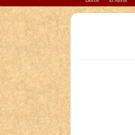
Libros
El Autor