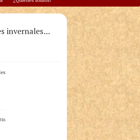
va
¿Quiénes somos?
es invernales…
les
016