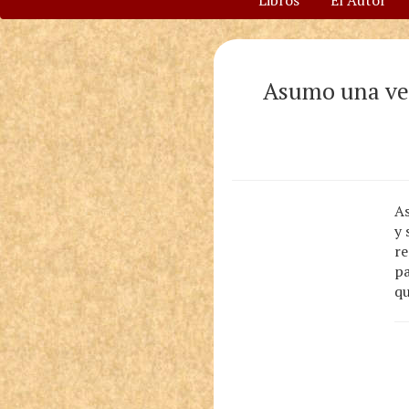
Libros
El Autor
Asumo una vez
As
y 
re
pa
qu