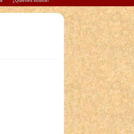
va
¿Quiénes somos?