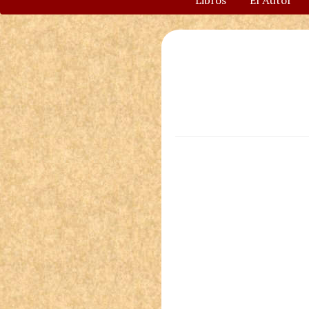
Libros
El Autor