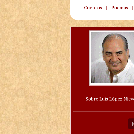
Cuentos
|
Poemas
|
Sobre Luis López Niev