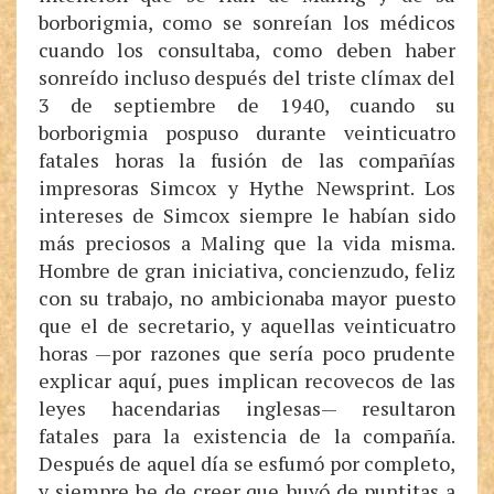
borborigmia, como se sonreían los médicos
cuando los consultaba, como deben haber
sonreído incluso después del triste clímax del
3 de septiembre de 1940, cuando su
borborigmia pospuso durante veinticuatro
fatales horas la fusión de las compañías
impresoras Simcox y Hythe Newsprint. Los
intereses de Simcox siempre le habían sido
más preciosos a Maling que la vida misma.
Hombre de gran iniciativa, concienzudo, feliz
con su trabajo, no ambicionaba mayor puesto
que el de secretario, y aquellas veinticuatro
horas —por razones que sería poco prudente
explicar aquí, pues implican recovecos de las
leyes hacendarias inglesas— resultaron
fatales para la existencia de la compañía.
Después de aquel día se esfumó por completo,
y siempre he de creer que huyó de puntitas a