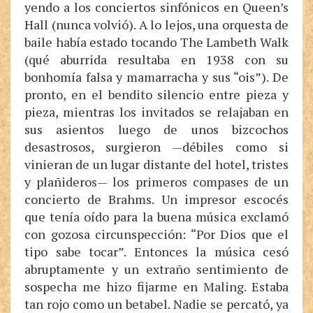
yendo a los conciertos sinfónicos en Queen’s
Hall (nunca volvió). A lo lejos, una orquesta de
baile había estado tocando The Lambeth Walk
(qué aburrida resultaba en 1938 con su
bonhomía falsa y mamarracha y sus “ois”). De
pronto, en el bendito silencio entre pieza y
pieza, mientras los invitados se relajaban en
sus asientos luego de unos bizcochos
desastrosos, surgieron —débiles como si
vinieran de un lugar distante del hotel, tristes
y plañideros— los primeros compases de un
concierto de Brahms. Un impresor escocés
que tenía oído para la buena música exclamó
con gozosa circunspección: “Por Dios que el
tipo sabe tocar”. Entonces la música cesó
abruptamente y un extraño sentimiento de
sospecha me hizo fijarme en Maling. Estaba
tan rojo como un betabel. Nadie se percató, ya