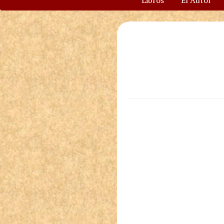
Libros
El Autor