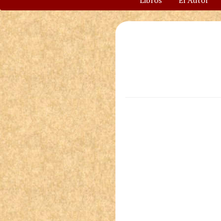
Libros
El Autor