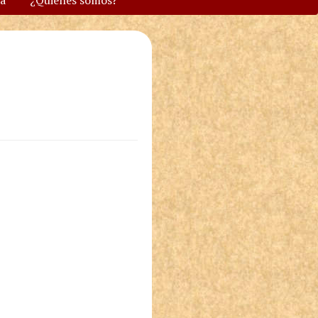
va
¿Quiénes somos?