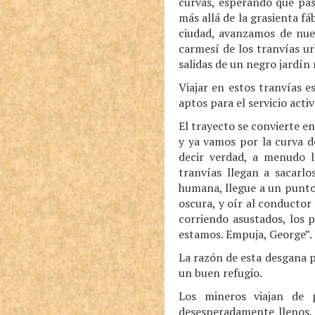
curvas, esperando que pas
más allá de la grasienta fá
ciudad, avanzamos de nuev
carmesí de los tranvías ur
salidas de un negro jardín
Viajar en estos tranvías 
aptos para el servicio acti
El trayecto se convierte e
y ya vamos por la curva de
decir verdad, a menudo l
tranvías llegan a sacarl
humana, llegue a un punto
oscura, y oír al conductor 
corriendo asustados, los 
estamos. Empuja, George”. 
La razón de esta desgana p
un buen refugio.
Los mineros viajan de 
desesperadamente llenos. 