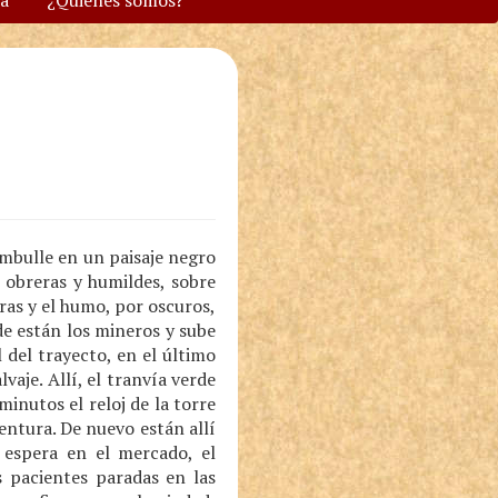
va
¿Quiénes somos?
ambulle en un paisaje negro
s obreras y humildes, sobre
bras y el humo, por oscuros,
de están los mineros y sube
l del trayecto, en el último
vaje. Allí, el tranvía verde
inutos el reloj de la torre
entura. De nuevo están allí
a espera en el mercado, el
s pacientes paradas en las