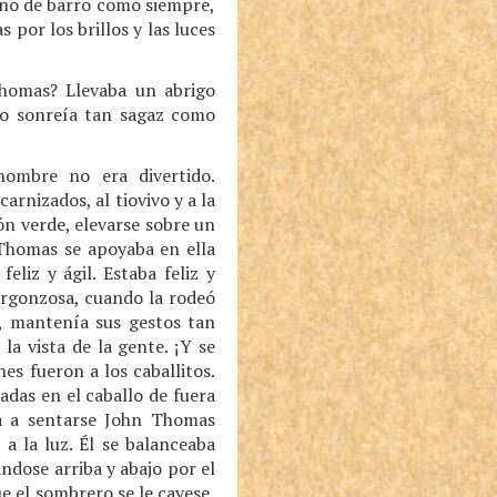
lleno de barro como siempre,
por los brillos y las luces
Thomas? Llevaba un abrigo
izo sonreía tan sagaz como
ombre no era divertido.
rnizados, al tiovivo y a la
n verde, elevarse sobre un
 Thomas se apoyaba en ella
feliz y ágil. Estaba feliz y
ergonzosa, cuando la rodeó
o, mantenía sus gestos tan
la vista de la gente. ¡Y se
s fueron a los caballitos.
adas en el caballo de fuera
a a sentarse John Thomas
a la luz. Él se balanceaba
ndose arriba y abajo por el
ue el sombrero se le cayese,