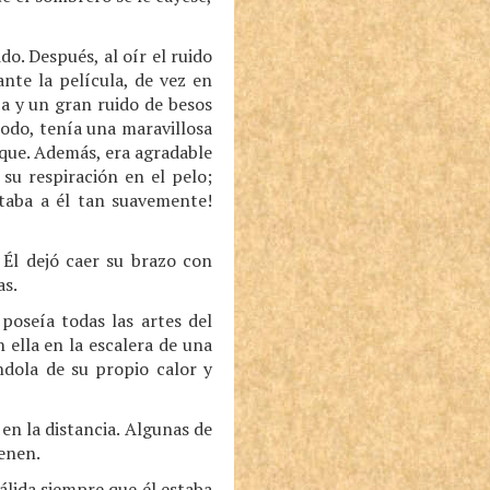
do. Después, al oír el ruido
nte la película, de vez en
ía y un gran ruido de besos
odo, tenía una maravillosa
taque. Además, era agradable
 su respiración en el pelo;
ptaba a él tan suavemente!
 Él dejó caer su brazo con
as.
oseía todas las artes del
 ella en la escalera de una
ndola de su propio calor y
n la distancia. Algunas de
ienen.
lida siempre que él estaba