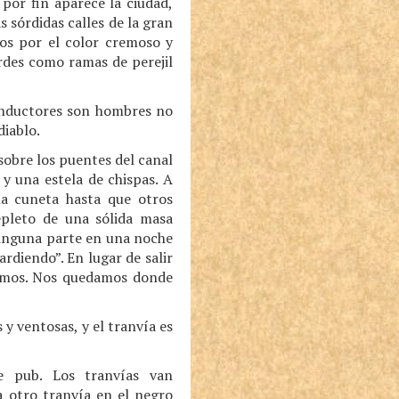
por fin aparece la ciudad,
s sórdidas calles de la gran
dos por el color cremoso y
erdes como ramas de perejil
conductores son hombres no
diablo.
sobre los puentes del canal
 y una estela de chispas. A
na cuneta hasta que otros
epleto de una sólida masa
ninguna parte en una noche
ardiendo”. En lugar de salir
alimos. Nos quedamos donde
y ventosas, y el tranvía es
e pub. Los tranvías van
a otro tranvía en el negro