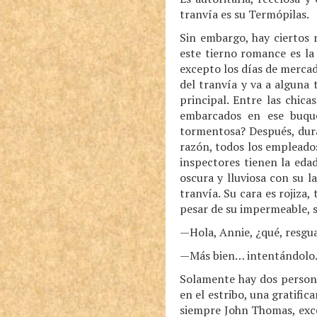
tranvía es su Termópilas.
Sin embargo, hay ciertos 
este tierno romance es la
excepto los días de mercad
del tranvía y va a alguna 
principal. Entre las chic
embarcados en ese buque
tormentosa? Después, duran
razón, todos los empleados
inspectores tienen la edad
oscura y lluviosa con su l
tranvía. Su cara es rojiza,
pesar de su impermeable, s
—Hola, Annie, ¿qué, resgua
—Más bien… intentándolo
Solamente hay dos persona
en el estribo, una gratifi
siempre John Thomas, exce