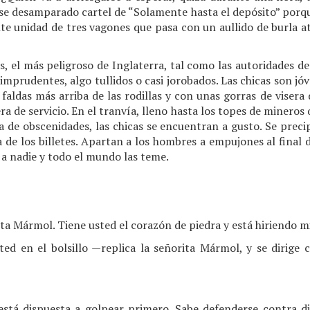
ese desamparado cartel de “Solamente hasta el depósito” porqu
nte unidad de tres vagones que pasa con un aullido de burla 
as, el más peligroso de Inglaterra, tal como las autoridades d
imprudentes, algo tullidos o casi jorobados. Las chicas son jó
 faldas más arriba de las rodillas y con unas gorras de visera
era de servicio. En el tranvía, lleno hasta los topes de mineros
a de obscenidades, las chicas se encuentran a gusto. Se preci
 de los billetes. Apartan a los hombres a empujones al final d
 a nadie y todo el mundo las teme.
a Mármol. Tiene usted el corazón de piedra y está hiriendo m
ed en el bolsillo —replica la señorita Mármol, y se dirige c
y está dispuesta a golpear primero. Sabe defenderse contra di