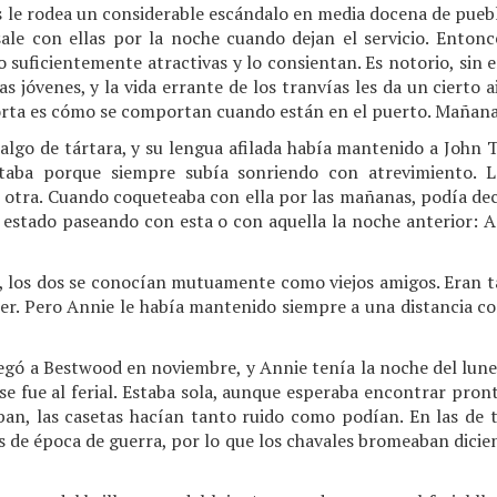
 le rodea un considerable escándalo en media docena de pueblo
le con ellas por la noche cuando dejan el servicio. Entonc
 suficientemente atractivas y lo consientan. Es notorio, sin
as jóvenes, y la vida errante de los tranvías les da un cierto
orta es cómo se comportan cuando están en el puerto. Mañana
 algo de tártara, y su lengua afilada había mantenido a John 
staba porque siempre subía sonriendo con atrevimiento. 
s otra. Cuando coqueteaba con ella por las mañanas, podía dec
a estado paseando con esta o con aquella la noche anterior: 
, los dos se conocían mutuamente como viejos amigos. Eran t
er. Pero Annie le había mantenido siempre a una distancia con
llegó a Bestwood en noviembre, y Annie tenía la noche del lunes
y se fue al ferial. Estaba sola, aunque esperaba encontrar pr
aban, las casetas hacían tanto ruido como podían. En las de t
ales de época de guerra, por lo que los chavales bromeaban dici