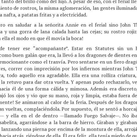
 tanto del brillo como del lujo. A pesar de eso, con el ferial 
iento de rostros, la misma aglomeración, las gentes iluminadas 
a nafta, a patatas fritas y a electricidad.
ero en saludar a la señorita Annie en el ferial sino John 
la y una gorra de lana calada hasta las cejas; su rostro roj
 ella el modo en que él movía la boca!
e tener ese “acompañante”. Estar en Statutes sin un h
mo buen galán que era, la llevó a los dragones de dientes enca
emocionante como el tranvía. Pero sentarse en un fiero dragó
es, correr con imprecisión por los infiernos mientras John
a, todo aquello era agradable. Ella era una rolliza criatura, 
a retuvo para dar otra vuelta. Y apenas pudo rechazarlo, v
hacia él de una forma cálida y mimosa. Además era discret
ó los ojos y vio que su mano, roja y limpia, estaba fuera de 
nte! Se animaron al calor de la feria. Después de los dragone
 vueltas, complaciéndola. Por supuesto, él se sentó a horcaj
a— y ella en el de dentro —llamado Fuego Salvaje—. No ib
abelita, agarrándose a la barra de hierro. Giraban y giraban 
 lanzando una pierna por encima de la montura de ella, arrojá
cia atrás, riéndose de ella. Él era feliz, ella tenía miedo de q