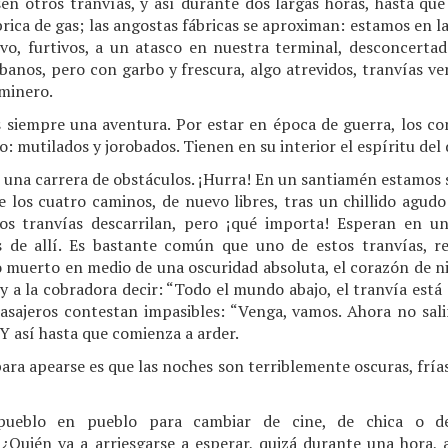
en otros tranvías, y así durante dos largas horas, hasta que 
brica de gas; las angostas fábricas se aproximan: estamos en la
o, furtivos, a un atasco en nuestra terminal, desconcerta
banos, pero con garbo y frescura, algo atrevidos, tranvías v
 minero.
es siempre una aventura. Por estar en época de guerra, los 
vo: mutilados y jorobados. Tienen en su interior el espíritu del 
n una carrera de obstáculos. ¡Hurra! En un santiamén estamos 
 los cuatro caminos, de nuevo libres, tras un chillido agudo
os tranvías descarrilan, pero ¡qué importa! Esperan en u
os de allí. Es bastante común que uno de estos tranvías, r
 muerto en medio de una oscuridad absoluta, el corazón de 
y a la cobradora decir: “Todo el mundo abajo, el tranvía está 
pasajeros contestan impasibles: “Venga, vamos. Ahora no s
Y así hasta que comienza a arder.
ara apearse es que las noches son terriblemente oscuras, frías 
pueblo en pueblo para cambiar de cine, de chica o d
¿Quién va a arriesgarse a esperar, quizá durante una hora, 