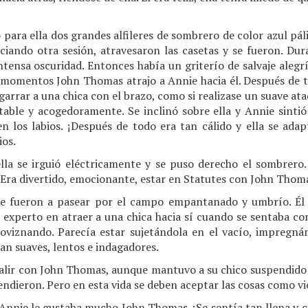
 para ella dos grandes alfileres de sombrero de color azul páli
ciando otra sesión, atravesaron las casetas y se fueron. Dura
tensa oscuridad. Entonces había un griterío de salvaje alegr
 momentos John Thomas atrajo a Annie hacia él. Después de t
agarrar a una chica con el brazo, como si realizase un suave a
table y acogedoramente. Se inclinó sobre ella y Annie sintió
en los labios. ¡Después de todo era tan cálido y ella se ada
ios.
ella se irguió eléctricamente y se puso derecho el sombrero.
a. Era divertido, emocionante, estar en Statutes con John Thom
se fueron a pasear por el campo empantanado y umbrío. Él p
 experto en atraer a una chica hacia sí cuando se sentaba con
lloviznando. Parecía estar sujetándola en el vacío, impregná
ran suaves, lentos e indagadores.
lir con John Thomas, aunque mantuvo a su chico suspendido e
fendieron. Pero en esta vida se deben aceptar las cosas como v
Annie le gustaba mucho John Thomas. ¡Se sentía tan llena y cá