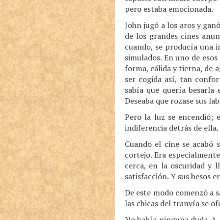
pero estaba emocionada.
John jugó a los aros y ganó
de los grandes cines anun
cuando, se producía una in
simulados. En uno de esos
forma, cálida y tierna, de 
ser cogida así, tan confor
sabía que quería besarla 
Deseaba que rozase sus lab
Pero la luz se encendió; 
indiferencia detrás de ell
Cuando el cine se acabó 
cortejo. Era especialmente
cerca, en la oscuridad y 
satisfacción. Y sus besos e
De este modo comenzó a sa
las chicas del tranvía se o
No había ninguna duda. A 