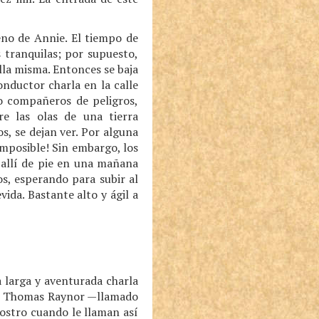
eno de Annie. El tiempo de
 tranquilas; por supuesto,
lla misma. Entonces se baja
onductor charla en la calle
so compañeros de peligros,
e las olas de una tierra
s, se dejan ver. Por alguna
imposible! Sin embargo, los
e allí de pie en una mañana
os, esperando para subir al
vida. Bastante alto y ágil a
 larga y aventurada charla
John Thomas Raynor —llamado
ostro cuando le llaman así