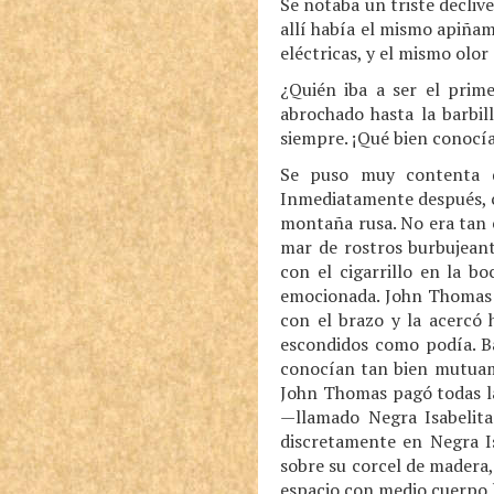
Se notaba un triste declive
allí había el mismo apiñam
eléctricas, y el mismo olor 
¿Quién iba a ser el prim
abrochado hasta la barbil
siempre. ¡Qué bien conocía
Se puso muy contenta d
Inmediatamente después, co
montaña rusa. No era tan 
mar de rostros burbujeant
con el cigarrillo en la boc
emocionada. John Thomas l
con el brazo y la acercó 
escondidos como podía. Baj
conocían tan bien mutuame
John Thomas pagó todas las
—llamado Negra Isabelit
discretamente en Negra Is
sobre su corcel de madera,
espacio con medio cuerpo ha