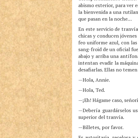
abismo exterior, para ver 
la bienvenida a una rutila
que pasan en la noche…
En este servicio de tranví
chicas y conducen jóvenes 
feo uniforme azul, con las
sang-froid de un oficial fu
abajo y arriba una antífon
intentan evadir la máquina
desafiarlas. Ellas no temen
—Hola, Annie.
—Hola, Ted.
—¡Eh! Hágame caso, señorit
—Debería guardárselos ust
superior del tranvía.
—Billetes, por favor.
Es autoritaria, recelosa 