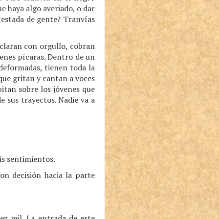
e haya algo averiado, o dar
atestada de gente? Tranvías
eclaran con orgullo, cobran
venes pícaras. Dentro de un
 deformadas, tienen toda la
 que gritan y cantan a voces
pitan sobre los jóvenes que
e sus trayectos. Nadie va a
is sentimientos.
on decisión hacia la parte
ez mil. La entrada de este