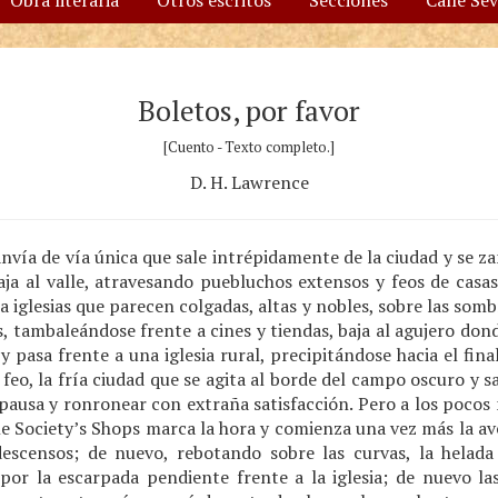
Obra literaria
Otros escritos
Secciones
Calle Se
Boletos, por favor
[Cuento - Texto completo.]
D. H. Lawrence
nvía de vía única que sale intrépidamente de la ciudad y se z
 baja al valle, atravesando puebluchos extensos y feos de casa
 a iglesias que parecen colgadas, altas y nobles, sobre las som
, tambaleándose frente a cines y tiendas, baja al agujero don
y pasa frente a una iglesia rural, precipitándose hacia el fina
feo, la fría ciudad que se agita al borde del campo oscuro y sal
ausa y ronronear con extraña satisfacción. Pero a los pocos m
e Society’s Shops marca la hora y comienza una vez más la av
descensos; de nuevo, rebotando sobre las curvas, la helad
n por la escarpada pendiente frente a la iglesia; de nuevo la