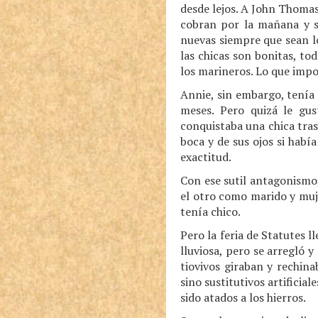
desde lejos. A John Thomas
cobran por la mañana y sa
nuevas siempre que sean lo
las chicas son bonitas, tod
los marineros. Lo que imp
Annie, sin embargo, tenía
meses. Pero quizá le gu
conquistaba una chica tra
boca y de sus ojos si habí
exactitud.
Con ese sutil antagonismo
el otro como marido y muj
tenía chico.
Pero la feria de Statutes 
lluviosa, pero se arregló 
tiovivos giraban y rechin
sino sustitutivos artifici
sido atados a los hierros.