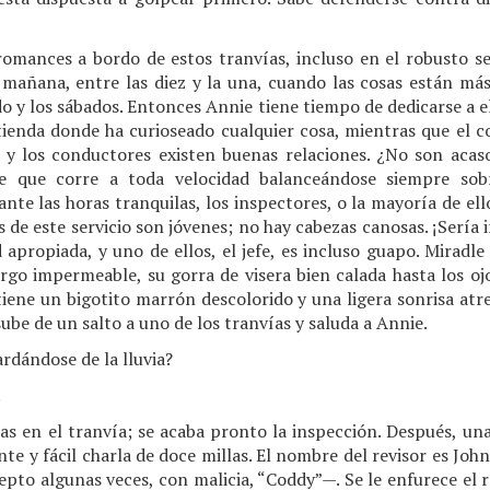
romances a bordo de estos tranvías, incluso en el robusto s
 mañana, entre las diez y la una, cuando las cosas están más
o y los sábados. Entonces Annie tiene tiempo de dedicarse a e
tienda donde ha curioseado cualquier cosa, mientras que el c
as y los conductores existen buenas relaciones. ¿No son aca
 que corre a toda velocidad balanceándose siempre sobr
te las horas tranquilas, los inspectores, o la mayoría de ello
 de este servicio son jóvenes; no hay cabezas canosas. ¡Sería 
 apropiada, y uno de ellos, el jefe, es incluso guapo. Miradl
argo impermeable, su gorra de visera bien calada hasta los oj
 tiene un bigotito marrón descolorido y una ligera sonrisa atre
ube de un salto a uno de los tranvías y saluda a Annie.
rdándose de la lluvia?
.
s en el tranvía; se acaba pronto la inspección. Después, una
cante y fácil charla de doce millas. El nombre del revisor es 
pto algunas veces, con malicia, “Coddy”—. Se le enfurece el r