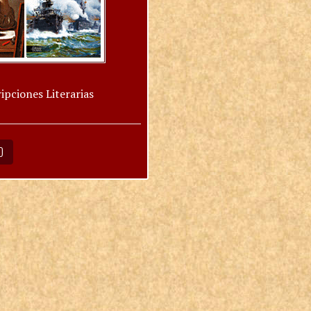
ipciones Literarias
O