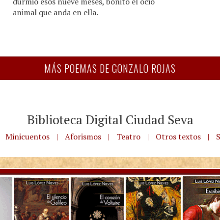
durmió esos nueve meses, bonito el ocio
animal que anda en ella.
MÁS POEMAS DE GONZALO ROJAS
Biblioteca Digital Ciudad Seva
Minicuentos
|
Aforismos
|
Teatro
|
Otros textos
|
S