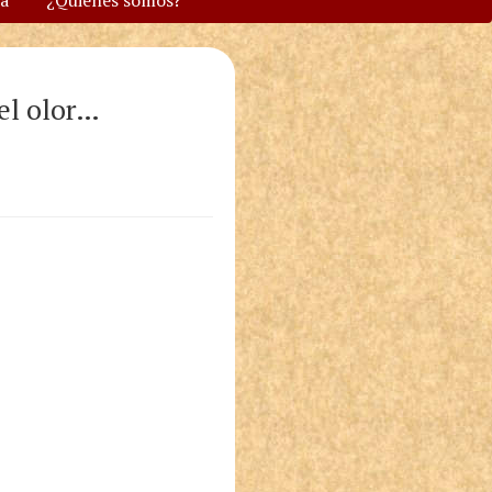
va
¿Quiénes somos?
 el olor…