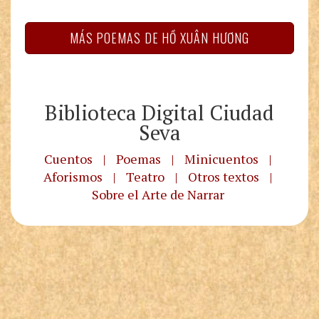
MÁS POEMAS DE HỒ XUÂN HƯƠNG
Biblioteca Digital Ciudad
Seva
Cuentos
|
Poemas
|
Minicuentos
|
Aforismos
|
Teatro
|
Otros textos
|
Sobre el Arte de Narrar