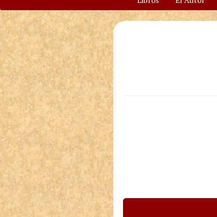
Libros
El Autor