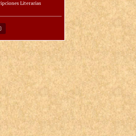
ipciones Literarias
O