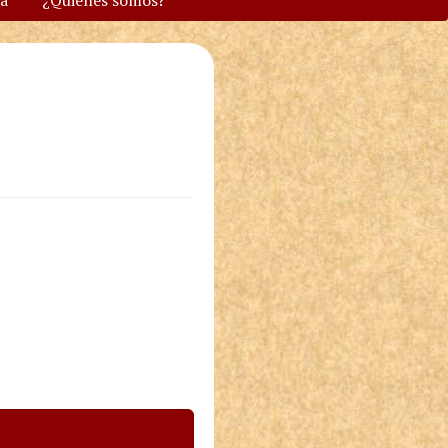
va
¿Quiénes somos?