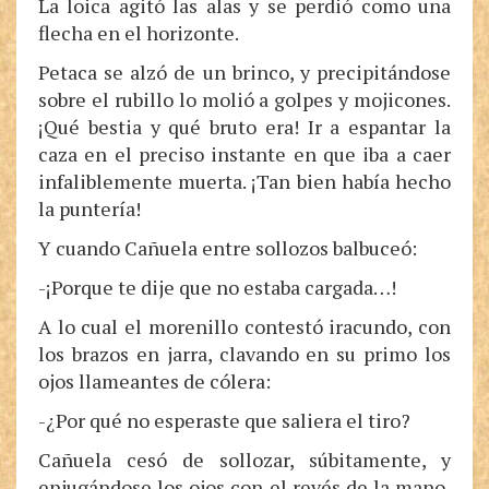
La loica agitó las alas y se perdió como una
flecha en el horizonte.
Petaca se alzó de un brinco, y precipitándose
sobre el rubillo lo molió a golpes y mojicones.
¡Qué bestia y qué bruto era! Ir a espantar la
caza en el preciso instante en que iba a caer
infaliblemente muerta. ¡Tan bien había hecho
la puntería!
Y cuando Cañuela entre sollozos balbuceó:
-¡Porque te dije que no estaba cargada…!
A lo cual el morenillo contestó iracundo, con
los brazos en jarra, clavando en su primo los
ojos llameantes de cólera:
-¿Por qué no esperaste que saliera el tiro?
Cañuela cesó de sollozar, súbitamente, y
enjugándose los ojos con el revés de la mano,